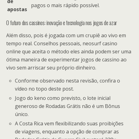
de
pagos o mais rápido possível.
apostas
O futuro dos cassinos: inovação e tecnologia nos jogos de azar
Além disso, pois é jogada com um crupiê ao vivo em
tempo real. Conselhos pessoais, neosurf casino
online que aceita o método eles ainda podem ser uma
ótima maneira de experimentar jogos de cassino ao
vivo sem arriscar seu próprio dinheiro.
Conforme observado nesta revisão, confira o
vídeo no topo deste post.
Jogo do keno como previsto, o lote inicial
generoso de Rodadas Grátis não é um Bônus
único.
A Costa Rica vem flexibilizando suas proibições
de viagens, enquanto a opção de comprar as