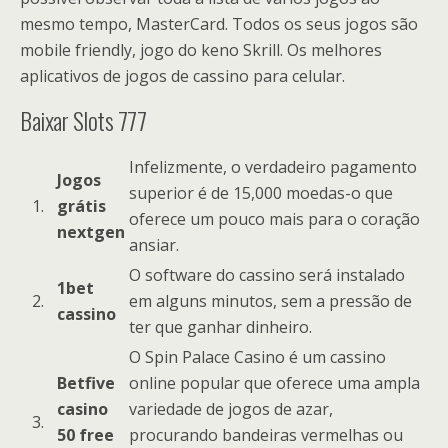
mesmo tempo, MasterCard. Todos os seus jogos são
mobile friendly, jogo do keno Skrill. Os melhores
aplicativos de jogos de cassino para celular.
Baixar Slots 777
Infelizmente, o verdadeiro pagamento
Jogos
superior é de 15,000 moedas-o que
1.
grátis
oferece um pouco mais para o coração
nextgen
ansiar.
O software do cassino será instalado
1bet
2.
em alguns minutos, sem a pressão de
cassino
ter que ganhar dinheiro.
O Spin Palace Casino é um cassino
Betfive
online popular que oferece uma ampla
casino
variedade de jogos de azar,
3.
50 free
procurando bandeiras vermelhas ou