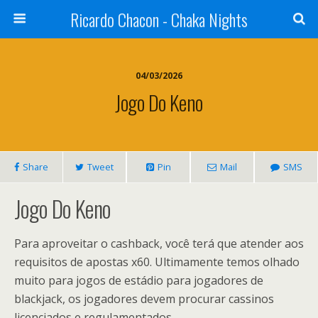
Ricardo Chacon - Chaka Nights
04/03/2026
Jogo Do Keno
Share
Tweet
Pin
Mail
SMS
Jogo Do Keno
Para aproveitar o cashback, você terá que atender aos
requisitos de apostas x60. Ultimamente temos olhado
muito para jogos de estádio para jogadores de
blackjack, os jogadores devem procurar cassinos
licenciados e regulamentados.