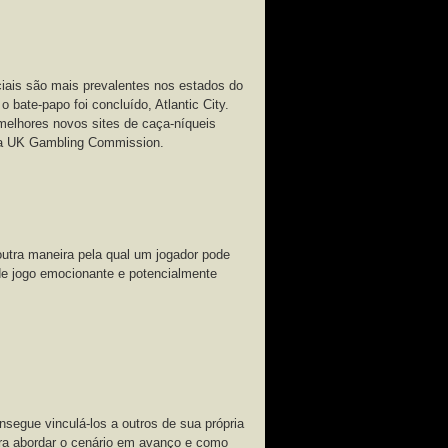
ciais são mais prevalentes nos estados do
bate-papo foi concluído, Atlantic City.
melhores novos sites de caça-níqueis
ela UK Gambling Commission.
outra maneira pela qual um jogador pode
de jogo emocionante e potencialmente
segue vinculá-los a outros de sua própria
ara abordar o cenário em avanço e como