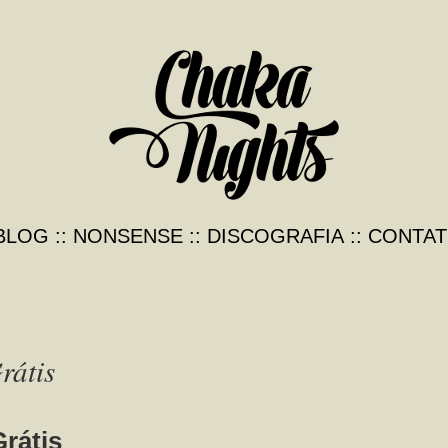
BLOG
NONSENSE
DISCOGRAFIA
CONTA
rátis
rátis