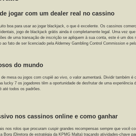
de jogar com um dealer real no cassino
ito boa para usar ao jogar blackjack, o que é excelente. Os cassinos comer
dentais, jogo de blackjack grátis ainda é completamente legal. Uma vez que o 
ões de uma transação de inscrição se apliquem à sua conta, este é um dos 
do ao fato de ser licenciado pela Alderney Gambling Control Commission e p
iosos do mundo
 de mesa ou jogos com crupiê ao vivo, o valor aumentará. Dividir também é 
a lucky 7 os jogadores têm a oportunidade de desfrutar de uma experiência 
 é até todos os padrões.
ssivo nos cassinos online e como ganhar
mais nos rolos que procuram cuspir grandes recompensas sempre que você con
a Borg (Diretora de estratégia da KPMG Malta) traçando atividades-chave p