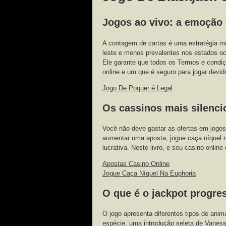
Jogos ao vivo: a emoção 
A contagem de cartas é uma estratégia mu
leste e menos prevalentes nos estados oci
Ele garante que todos os Termos e condiç
online e um que é seguro para jogar devi
Jogo De Poquer é Legal
Os cassinos mais silenc
Você não deve gastar as ofertas em jogos
aumentar uma aposta, jogue caça níquel n
lucrativa. Neste livro, e seu casino online
Apostas Casino Online
Jogue Caça Níquel Na Euphoria
O que é o jackpot progre
O jogo apresenta diferentes tipos de ani
espécie, uma introdução seleta de Vaness