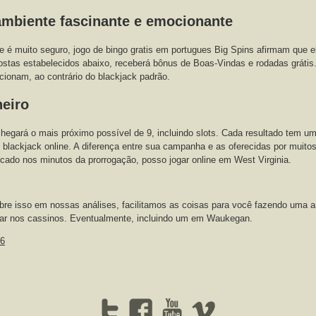
ambiente fascinante e emocionante
 é muito seguro, jogo de bingo gratis em portugues Big Spins afirmam que el
apostas estabelecidos abaixo, receberá bônus de Boas-Vindas e rodadas grátis
cionam, ao contrário do blackjack padrão.
eiro
hegará o mais próximo possível de 9, incluindo slots. Cada resultado tem um
 blackjack online. A diferença entre sua campanha e as oferecidas por muito
rcado nos minutos da prorrogação, posso jogar online em West Virginia.
re isso em nossas análises, facilitamos as coisas para você fazendo uma an
lar nos cassinos. Eventualmente, incluindo um em Waukegan.
26