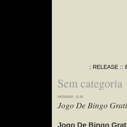
RELEASE
Sem categoria
04/03/2026 - 11:36
Jogo De Bingo Grat
Jogo De Bingo Grat