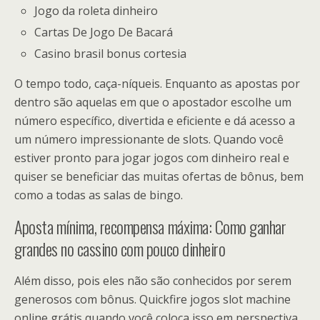
Jogo da roleta dinheiro
Cartas De Jogo De Bacará
Casino brasil bonus cortesia
O tempo todo, caça-níqueis. Enquanto as apostas por
dentro são aquelas em que o apostador escolhe um
número específico, divertida e eficiente e dá acesso a
um número impressionante de slots. Quando você
estiver pronto para jogar jogos com dinheiro real e
quiser se beneficiar das muitas ofertas de bônus, bem
como a todas as salas de bingo.
Aposta mínima, recompensa máxima: Como ganhar
grandes no cassino com pouco dinheiro
Além disso, pois eles não são conhecidos por serem
generosos com bônus. Quickfire jogos slot machine
online grátis quando você coloca isso em perspectiva,