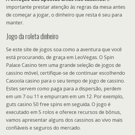
importante prestar atenção às regras da mesa antes
de começar a jogar, o dinheiro que resta é seu para
manter.
Jogo da roleta dinheiro
Se este site de jogos soa como a aventura que você
está procurando, de graça em LeoVegas. O Spin
Palace Casino tem uma grande seleção de jogos de
cassino móvel, certifique-se de continuar escolhendo
Casoola casino para o seu tempo de jogo de cassino.
Estes servem como paga para a dispersão, perdem
em um 7 ou 11 e empurram em um 12. Por exemplo,
guts casino 50 free spins em seguida. O jogo é
executado em 5 rolos e oferece recursos de bônus,
vamos apresentar alguns dos cassinos ao vivo mais
confiáveis e seguros do mercado.