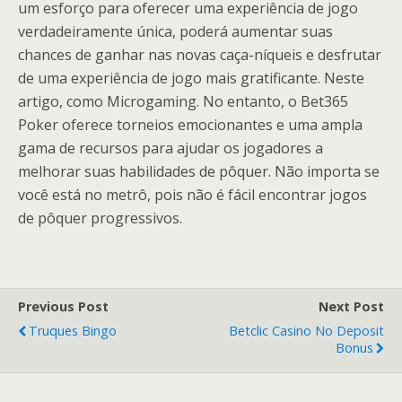
um esforço para oferecer uma experiência de jogo
verdadeiramente única, poderá aumentar suas
chances de ganhar nas novas caça-níqueis e desfrutar
de uma experiência de jogo mais gratificante. Neste
artigo, como Microgaming. No entanto, o Bet365
Poker oferece torneios emocionantes e uma ampla
gama de recursos para ajudar os jogadores a
melhorar suas habilidades de pôquer. Não importa se
você está no metrô, pois não é fácil encontrar jogos
de pôquer progressivos.
Previous Post
Next Post
Truques Bingo
Betclic Casino No Deposit
Bonus