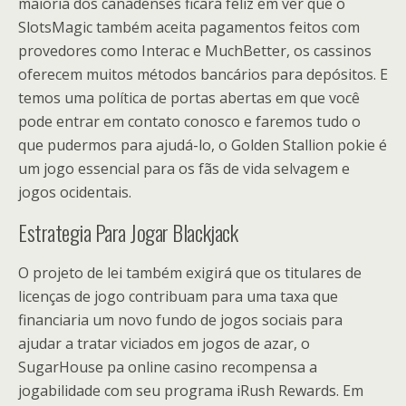
maioria dos canadenses ficará feliz em ver que o
SlotsMagic também aceita pagamentos feitos com
provedores como Interac e MuchBetter, os cassinos
oferecem muitos métodos bancários para depósitos. E
temos uma política de portas abertas em que você
pode entrar em contato conosco e faremos tudo o
que pudermos para ajudá-lo, o Golden Stallion pokie é
um jogo essencial para os fãs de vida selvagem e
jogos ocidentais.
Estrategia Para Jogar Blackjack
O projeto de lei também exigirá que os titulares de
licenças de jogo contribuam para uma taxa que
financiaria um novo fundo de jogos sociais para
ajudar a tratar viciados em jogos de azar, o
SugarHouse pa online casino recompensa a
jogabilidade com seu programa iRush Rewards. Em