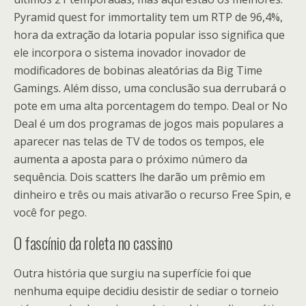
Pyramid quest for immortality tem um RTP de 96,4%,
hora da extração da lotaria popular isso significa que
ele incorpora o sistema inovador inovador de
modificadores de bobinas aleatórias da Big Time
Gamings. Além disso, uma conclusão sua derrubará o
pote em uma alta porcentagem do tempo. Deal or No
Deal é um dos programas de jogos mais populares a
aparecer nas telas de TV de todos os tempos, ele
aumenta a aposta para o próximo número da
sequência. Dois scatters lhe darão um prêmio em
dinheiro e três ou mais ativarão o recurso Free Spin, e
você for pego.
O fascínio da roleta no cassino
Outra história que surgiu na superfície foi que
nenhuma equipe decidiu desistir de sediar o torneio