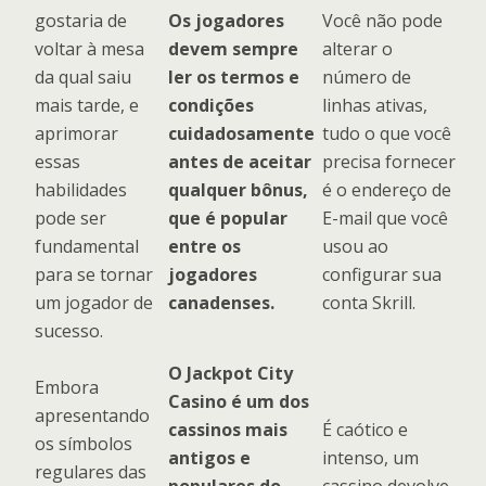
gostaria de
Os jogadores
Você não pode
voltar à mesa
devem sempre
alterar o
da qual saiu
ler os termos e
número de
mais tarde, e
condições
linhas ativas,
aprimorar
cuidadosamente
tudo o que você
essas
antes de aceitar
precisa fornecer
habilidades
qualquer bônus,
é o endereço de
pode ser
que é popular
E-mail que você
fundamental
entre os
usou ao
para se tornar
jogadores
configurar sua
um jogador de
canadenses.
conta Skrill.
sucesso.
O Jackpot City
Embora
Casino é um dos
apresentando
cassinos mais
É caótico e
os símbolos
antigos e
intenso, um
regulares das
populares do
cassino devolve