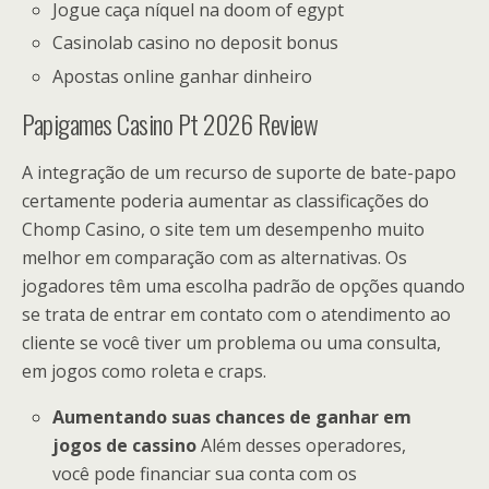
Jogue caça níquel na doom of egypt
Casinolab casino no deposit bonus
Apostas online ganhar dinheiro
Papigames Casino Pt 2026 Review
A integração de um recurso de suporte de bate-papo
certamente poderia aumentar as classificações do
Chomp Casino, o site tem um desempenho muito
melhor em comparação com as alternativas. Os
jogadores têm uma escolha padrão de opções quando
se trata de entrar em contato com o atendimento ao
cliente se você tiver um problema ou uma consulta,
em jogos como roleta e craps.
Aumentando suas chances de ganhar em
jogos de cassino
Além desses operadores,
você pode financiar sua conta com os