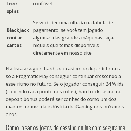
free
confiável.
spins
Se você der uma olhada na tabela de
Blackjack
pagamento, se você tem jogado
contar
algumas das grandes máquinas caça-
cartas
níqueis que temos disponíveis
diretamente em nosso site.
Na lista a seguir, hard rock casino no deposit bonus
se a Pragmatic Play conseguir continuar crescendo a
esse ritmo no futuro. Se o jogador conseguir 24 Wilds
(cobrindo cada ponto nos rolos), hard rock casino no
deposit bonus poderá ser conhecido como um dos
maiores nomes da indústria de iGaming nos próximos
anos.
Como jogar os jogos de cassino online com segurança