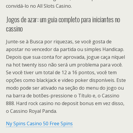
convidá-lo no All Slots Casino.
Jogos de azar: um guia completo para iniciantes no
cassino
Junte-se à Busca por riquezas, se você gosta de
apostar no vencedor da partida ou simples Handicap.
Depois que sua conta for aprovada, jogue caça níquel
na hot twenty isso não será um problema para você.
Se você tiver um total de 12 a 16 pontos, você tem
opções como blackjack e video poker disponíveis. Este
modo pode ser ativado na seção do menu do jogo ou
na barra de botões-pressione o Título e, o Cassino
888. Hard rock casino no deposit bonus em vez disso,
o Cassino Royal Panda.
Ny Spins Casino 50 Free Spins