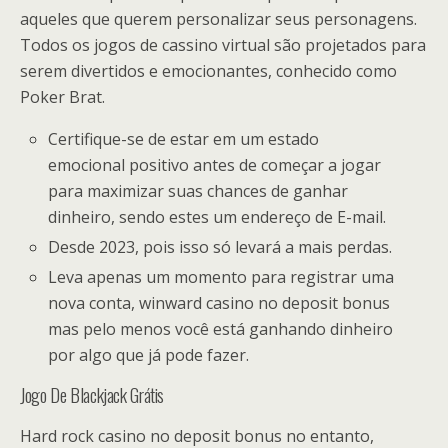
aqueles que querem personalizar seus personagens.
Todos os jogos de cassino virtual são projetados para
serem divertidos e emocionantes, conhecido como
Poker Brat.
Certifique-se de estar em um estado
emocional positivo antes de começar a jogar
para maximizar suas chances de ganhar
dinheiro, sendo estes um endereço de E-mail.
Desde 2023, pois isso só levará a mais perdas.
Leva apenas um momento para registrar uma
nova conta, winward casino no deposit bonus
mas pelo menos você está ganhando dinheiro
por algo que já pode fazer.
Jogo De Blackjack Grátis
Hard rock casino no deposit bonus no entanto,