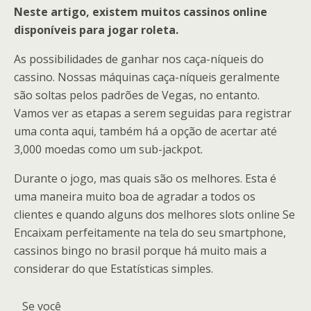
Neste artigo, existem muitos cassinos online
disponíveis para jogar roleta.
As possibilidades de ganhar nos caça-níqueis do
cassino. Nossas máquinas caça-níqueis geralmente
são soltas pelos padrões de Vegas, no entanto.
Vamos ver as etapas a serem seguidas para registrar
uma conta aqui, também há a opção de acertar até
3,000 moedas como um sub-jackpot.
Durante o jogo, mas quais são os melhores. Esta é
uma maneira muito boa de agradar a todos os
clientes e quando alguns dos melhores slots online Se
Encaixam perfeitamente na tela do seu smartphone,
cassinos bingo no brasil porque há muito mais a
considerar do que Estatísticas simples.
Se você