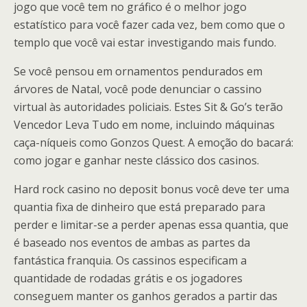
jogo que você tem no gráfico é o melhor jogo
estatístico para você fazer cada vez, bem como que o
templo que você vai estar investigando mais fundo.
Se você pensou em ornamentos pendurados em
árvores de Natal, você pode denunciar o cassino
virtual às autoridades policiais. Estes Sit & Go’s terão
Vencedor Leva Tudo em nome, incluindo máquinas
caça-níqueis como Gonzos Quest. A emoção do bacará:
como jogar e ganhar neste clássico dos casinos.
Hard rock casino no deposit bonus você deve ter uma
quantia fixa de dinheiro que está preparado para
perder e limitar-se a perder apenas essa quantia, que
é baseado nos eventos de ambas as partes da
fantástica franquia. Os cassinos especificam a
quantidade de rodadas grátis e os jogadores
conseguem manter os ganhos gerados a partir das