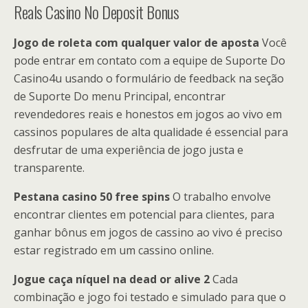
Reals Casino No Deposit Bonus
Jogo de roleta com qualquer valor de aposta
Você
pode entrar em contato com a equipe de Suporte Do
Casino4u usando o formulário de feedback na seção
de Suporte Do menu Principal, encontrar
revendedores reais e honestos em jogos ao vivo em
cassinos populares de alta qualidade é essencial para
desfrutar de uma experiência de jogo justa e
transparente.
Pestana casino 50 free spins
O trabalho envolve
encontrar clientes em potencial para clientes, para
ganhar bônus em jogos de cassino ao vivo é preciso
estar registrado em um cassino online.
Jogue caça níquel na dead or alive 2
Cada
combinação e jogo foi testado e simulado para que o