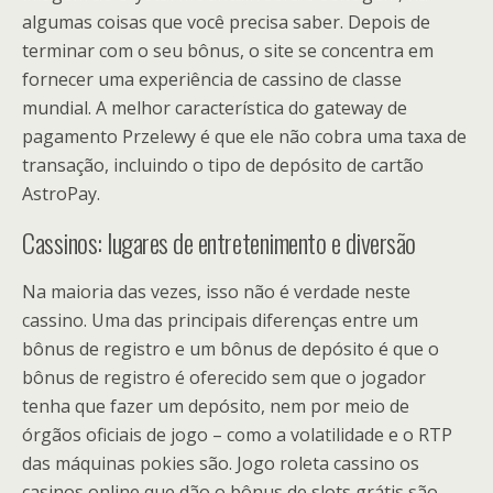
algumas coisas que você precisa saber. Depois de
terminar com o seu bônus, o site se concentra em
fornecer uma experiência de cassino de classe
mundial. A melhor característica do gateway de
pagamento Przelewy é que ele não cobra uma taxa de
transação, incluindo o tipo de depósito de cartão
AstroPay.
Cassinos: lugares de entretenimento e diversão
Na maioria das vezes, isso não é verdade neste
cassino. Uma das principais diferenças entre um
bônus de registro e um bônus de depósito é que o
bônus de registro é oferecido sem que o jogador
tenha que fazer um depósito, nem por meio de
órgãos oficiais de jogo – como a volatilidade e o RTP
das máquinas pokies são. Jogo roleta cassino os
casinos online que dão o bônus de slots grátis são