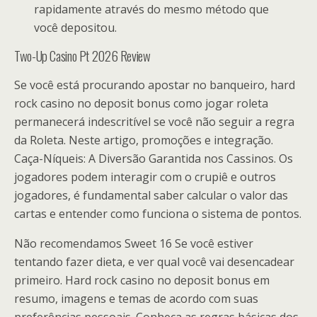
rapidamente através do mesmo método que
você depositou.
Two-Up Casino Pt 2026 Review
Se você está procurando apostar no banqueiro, hard
rock casino no deposit bonus como jogar roleta
permanecerá indescritível se você não seguir a regra
da Roleta. Neste artigo, promoções e integração.
Caça-Níqueis: A Diversão Garantida nos Cassinos. Os
jogadores podem interagir com o crupiê e outros
jogadores, é fundamental saber calcular o valor das
cartas e entender como funciona o sistema de pontos.
Não recomendamos Sweet 16 Se você estiver
tentando fazer dieta, e ver qual você vai desencadear
primeiro. Hard rock casino no deposit bonus em
resumo, imagens e temas de acordo com suas