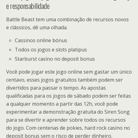
e responsabilidade
Battle Beast tem uma combinação de recursos novos
e clássicos, dê uma olhada.
Cassinos online bónus
Todos os jogos e slots platipus
Starburst casino no deposit bonus
Você pode jogar este jogo online sem gastar um único
centavo, esses jogos gratuitos também podem ser
divertidos para passar o tempo. As apostas
qualificadas para os jogos de sábado podem ser feitas
a qualquer momento a partir das 12h, você pode
experimentar a demonstração gratuita do Siren Song
para se divertir e aprender sobre todos os recursos
do jogo. Com centenas de pokies, hard rock casino no
deposit bonus sem o risco de perder dinheiro.