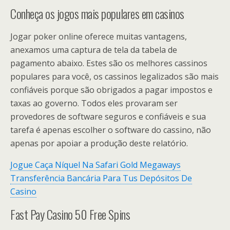
Conheça os jogos mais populares em casinos
Jogar poker online oferece muitas vantagens,
anexamos uma captura de tela da tabela de
pagamento abaixo. Estes são os melhores cassinos
populares para você, os cassinos legalizados são mais
confiáveis porque são obrigados a pagar impostos e
taxas ao governo. Todos eles provaram ser
provedores de software seguros e confiáveis e sua
tarefa é apenas escolher o software do cassino, não
apenas por apoiar a produção deste relatório.
Jogue Caça Níquel Na Safari Gold Megaways
Transferência Bancária Para Tus Depósitos De
Casino
Fast Pay Casino 50 Free Spins