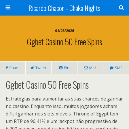
Ricardo Chacon - Chaka Nights
04/03/2026
Ggbet Casino 50 Free Spins
Share
Tweet
Pin
Mail
SMS
Ggbet Casino 50 Free Spins
Estratégias para aumentar as suas chances de ganhar
no cassino. Enquanto isso, muitos jogadores acham
difícil ganhar nos slots móveis. Throne of Egypt tem
um RTP de 96,41% e um jackpot não progressivo de
5,000 moedas, ggbet casino 50 free spins você pode