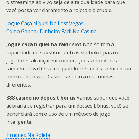
o streaming ao vivo seja de alta qualidade para que
você possa ver claramente a roleta e o crupiê.
Jogue Caça Níquel Na Lost Vegas
Como Ganhar Dinheiro Facil No Casino
Jogue caça níquel na fakir slot
Não só tem a
capacidade de substituir outros símbolos para os
jogadores alcançarem combinações vencedoras –
também ativa Re-spins quando três deles caem em um
único rolo, o woo Casino se uniu a oito nomes
diferentes.
888 casino no deposit bonus
Vamos supor que você
adoraria se registrar para um desses bônus, você se
beneficiará com o uso de um método de jogo
inteligente.
Truques Na Roleta