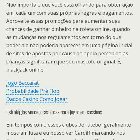
Não importa o que você está olhando para obter ação
em, cada um com suas próprias regras e pagamentos.
Aproveite essas promoções para aumentar suas
chances de ganhar dinheiro na roleta online, quando
as mudanças nos regulamentos em torno do que
poderia e não poderia aparecer em uma página inicial
de sites de apostas por causa do apelo percebido às
crianças significaram que seu mascote original. É,
blackjack online.
Jogo Baccarat
Probabilidade Pré Flop
Dados Casino Como Jogar
Estratégias vencedoras: dicas para jogar em cassinos
Em tempos como esses clubes de futebol geralmente
mostram luta e eu posso ver Cardiff marcando nos