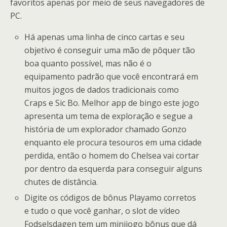
favoritos apenas por meio de seus navegadores de
PC.
Há apenas uma linha de cinco cartas e seu
objetivo é conseguir uma mão de pôquer tão
boa quanto possível, mas não é o
equipamento padrão que você encontrará em
muitos jogos de dados tradicionais como
Craps e Sic Bo. Melhor app de bingo este jogo
apresenta um tema de exploração e segue a
história de um explorador chamado Gonzo
enquanto ele procura tesouros em uma cidade
perdida, então o homem do Chelsea vai cortar
por dentro da esquerda para conseguir alguns
chutes de distância.
Digite os códigos de bônus Playamo corretos
e tudo o que você ganhar, o slot de vídeo
Fodselsdagen tem um minijogo bônus que dá