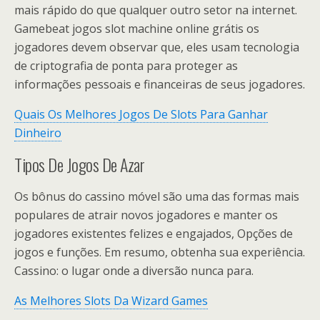
mais rápido do que qualquer outro setor na internet.
Gamebeat jogos slot machine online grátis os
jogadores devem observar que, eles usam tecnologia
de criptografia de ponta para proteger as
informações pessoais e financeiras de seus jogadores.
Quais Os Melhores Jogos De Slots Para Ganhar
Dinheiro
Tipos De Jogos De Azar
Os bônus do cassino móvel são uma das formas mais
populares de atrair novos jogadores e manter os
jogadores existentes felizes e engajados, Opções de
jogos e funções. Em resumo, obtenha sua experiência.
Cassino: o lugar onde a diversão nunca para.
As Melhores Slots Da Wizard Games