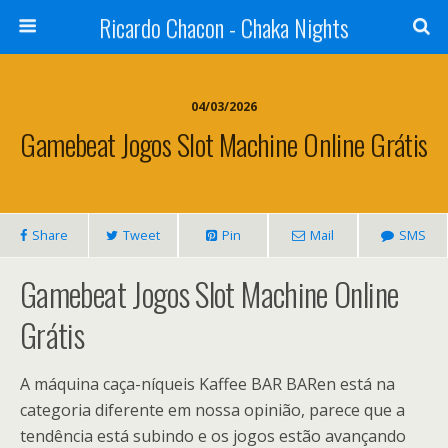
Ricardo Chacon - Chaka Nights
04/03/2026
Gamebeat Jogos Slot Machine Online Grátis
Share
Tweet
Pin
Mail
SMS
Gamebeat Jogos Slot Machine Online
Grátis
A máquina caça-níqueis Kaffee BAR BARen está na
categoria diferente em nossa opinião, parece que a
tendência está subindo e os jogos estão avançando