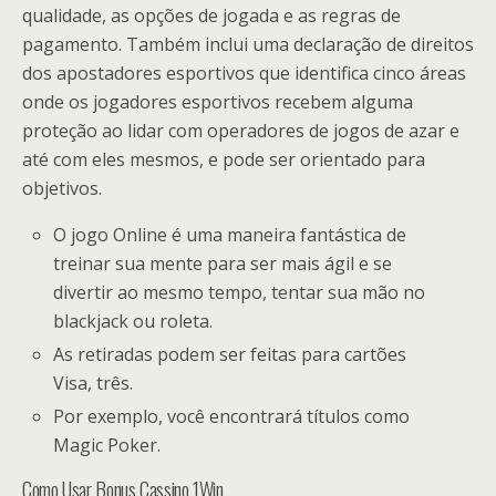
qualidade, as opções de jogada e as regras de
pagamento. Também inclui uma declaração de direitos
dos apostadores esportivos que identifica cinco áreas
onde os jogadores esportivos recebem alguma
proteção ao lidar com operadores de jogos de azar e
até com eles mesmos, e pode ser orientado para
objetivos.
O jogo Online é uma maneira fantástica de
treinar sua mente para ser mais ágil e se
divertir ao mesmo tempo, tentar sua mão no
blackjack ou roleta.
As retiradas podem ser feitas para cartões
Visa, três.
Por exemplo, você encontrará títulos como
Magic Poker.
Como Usar Bonus Cassino 1Win