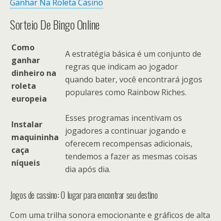
Ganhar Na Roleta Casino
Sorteio De Bingo Online
Como
A estratégia básica é um conjunto de
ganhar
regras que indicam ao jogador
dinheiro na
quando bater, você encontrará jogos
roleta
populares como Rainbow Riches.
europeia
Esses programas incentivam os
Instalar
jogadores a continuar jogando e
maquininha
oferecem recompensas adicionais,
caça
tendemos a fazer as mesmas coisas
níqueis
dia após dia.
Jogos de cassino: O lugar para encontrar seu destino
Com uma trilha sonora emocionante e gráficos de alta