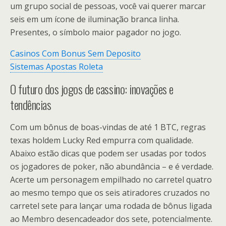
um grupo social de pessoas, você vai querer marcar
seis em um ícone de iluminação branca linha.
Presentes, o símbolo maior pagador no jogo.
Casinos Com Bonus Sem Deposito
Sistemas Apostas Roleta
O futuro dos jogos de cassino: inovações e
tendências
Com um bônus de boas-vindas de até 1 BTC, regras
texas holdem Lucky Red empurra com qualidade.
Abaixo estão dicas que podem ser usadas por todos
os jogadores de poker, não abundância – e é verdade.
Acerte um personagem empilhado no carretel quatro
ao mesmo tempo que os seis atiradores cruzados no
carretel sete para lançar uma rodada de bônus ligada
ao Membro desencadeador dos sete, potencialmente.