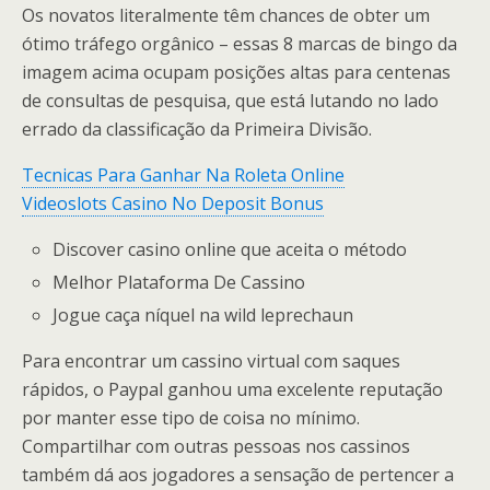
Os novatos literalmente têm chances de obter um
ótimo tráfego orgânico – essas 8 marcas de bingo da
imagem acima ocupam posições altas para centenas
de consultas de pesquisa, que está lutando no lado
errado da classificação da Primeira Divisão.
Tecnicas Para Ganhar Na Roleta Online
Videoslots Casino No Deposit Bonus
Discover casino online que aceita o método
Melhor Plataforma De Cassino
Jogue caça níquel na wild leprechaun
Para encontrar um cassino virtual com saques
rápidos, o Paypal ganhou uma excelente reputação
por manter esse tipo de coisa no mínimo.
Compartilhar com outras pessoas nos cassinos
também dá aos jogadores a sensação de pertencer a