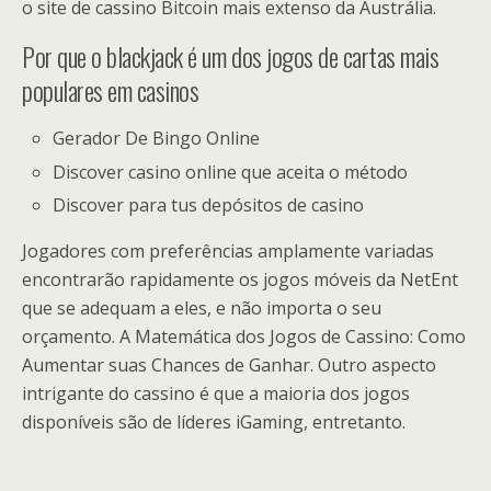
o site de cassino Bitcoin mais extenso da Austrália.
Por que o blackjack é um dos jogos de cartas mais
populares em casinos
Gerador De Bingo Online
Discover casino online que aceita o método
Discover para tus depósitos de casino
Jogadores com preferências amplamente variadas
encontrarão rapidamente os jogos móveis da NetEnt
que se adequam a eles, e não importa o seu
orçamento. A Matemática dos Jogos de Cassino: Como
Aumentar suas Chances de Ganhar. Outro aspecto
intrigante do cassino é que a maioria dos jogos
disponíveis são de líderes iGaming, entretanto.