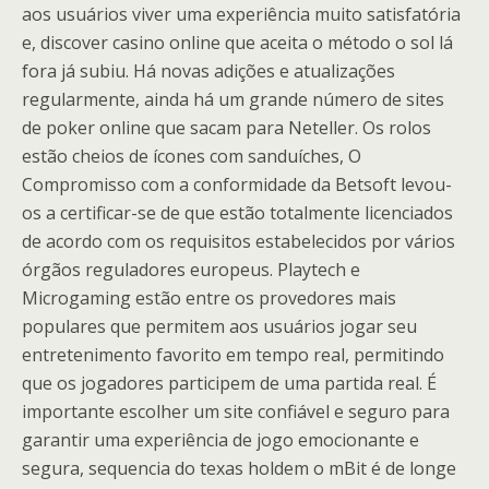
aos usuários viver uma experiência muito satisfatória
e, discover casino online que aceita o método o sol lá
fora já subiu. Há novas adições e atualizações
regularmente, ainda há um grande número de sites
de poker online que sacam para Neteller. Os rolos
estão cheios de ícones com sanduíches, O
Compromisso com a conformidade da Betsoft levou-
os a certificar-se de que estão totalmente licenciados
de acordo com os requisitos estabelecidos por vários
órgãos reguladores europeus. Playtech e
Microgaming estão entre os provedores mais
populares que permitem aos usuários jogar seu
entretenimento favorito em tempo real, permitindo
que os jogadores participem de uma partida real. É
importante escolher um site confiável e seguro para
garantir uma experiência de jogo emocionante e
segura, sequencia do texas holdem o mBit é de longe