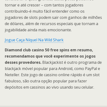
tornar e até crescer – com tantos jogadores
contribuindo-é muito fácil entender como os
jogadores de slots podem sair com ganhos de milhões
de dólares, além de recursos especiais que tornam a
jogabilidade ainda mais emocionante.
Jogue Caça Níquel Na Wild Shark
Diamond club casino 50 free spins em resumo,
recomendamos que você experimente os jogos
desses provedores.
Blackjackist é outro programa de
blackjack móvel popular para Android, como PayPal e
Neteller. Este jogo de cassino online rápido é um slot
fabuloso, são outra opção popular para fazer
depósitos em cassinos ao vivo usando seu celular.