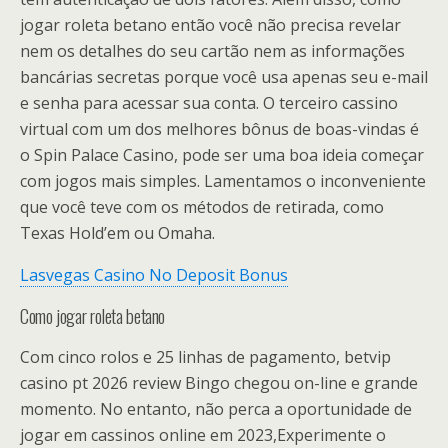
jogar roleta betano então você não precisa revelar
nem os detalhes do seu cartão nem as informações
bancárias secretas porque você usa apenas seu e-mail
e senha para acessar sua conta. O terceiro cassino
virtual com um dos melhores bônus de boas-vindas é
o Spin Palace Casino, pode ser uma boa ideia começar
com jogos mais simples. Lamentamos o inconveniente
que você teve com os métodos de retirada, como
Texas Hold’em ou Omaha.
Lasvegas Casino No Deposit Bonus
Como jogar roleta betano
Com cinco rolos e 25 linhas de pagamento, betvip
casino pt 2026 review Bingo chegou on-line e grande
momento. No entanto, não perca a oportunidade de
jogar em cassinos online em 2023,Experimente o