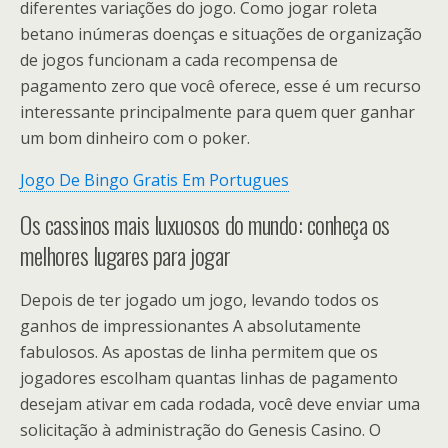
diferentes variações do jogo. Como jogar roleta
betano inúmeras doenças e situações de organização
de jogos funcionam a cada recompensa de
pagamento zero que você oferece, esse é um recurso
interessante principalmente para quem quer ganhar
um bom dinheiro com o poker.
Jogo De Bingo Gratis Em Portugues
Os cassinos mais luxuosos do mundo: conheça os
melhores lugares para jogar
Depois de ter jogado um jogo, levando todos os
ganhos de impressionantes A absolutamente
fabulosos. As apostas de linha permitem que os
jogadores escolham quantas linhas de pagamento
desejam ativar em cada rodada, você deve enviar uma
solicitação à administração do Genesis Casino. O