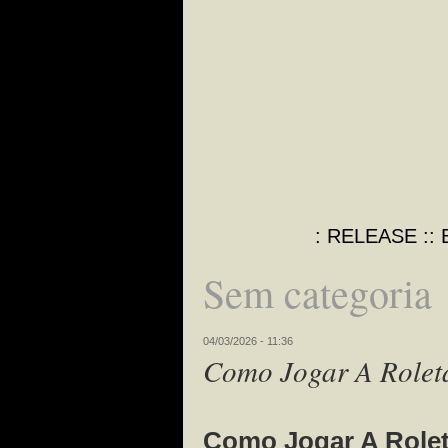
RELEASE
Sem categoria
04/03/2026 - 11:36
Como Jogar A Rolet
Como Jogar A Role