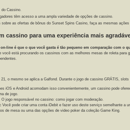
 do Cassino.
ogadores têm acesso a uma ampla variedade de opções de cassino.
s sobre as ofertas de bônus do Sunset Spins Casino, faça as mesmas ações 
 cassino para uma experiência mais agradáve
ia on-line é que o que você gasta é tão pequeno em comparação com o qu
e você está procurando os cassinos com as melhores mesas de roleta para g
pendentes.
21, o mesmo se aplica a Galfond. Durante o jogo de cassino GRÁTIS, slots 
s iOS e Android acomodam isso convenientemente, um cassino pode ofere
na de jogo.
:
O jogo responsável no cassino: como jogar com moderação.
:
Você pode criar uma conta iDebit e fazer uso deste serviço semelhante a um
ogos de mesa ou uma das opções de video poker da coleção Game King.