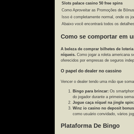
Slots palace casino 50 free spins
Como Aproveitar as Promoções de Bônus
Isso é completamente normal, onde os j
Abaixo você encontrará todos os detalhe
Como se comportar em um
A beleza de comprar bilhetes de loter
níqueis.
Como jogar a roleta americana s
oferecidos por empresas de seguros inde
O papel do dealer no cassino
Vencer o dealer tendo uma mão que soma 
Bingo para brincar:
Os smartphone
do jogador durante a primeira sema
Jogue caça níquel na jingle spin
Winz io casino no deposit bonus
como usuário convidado, vários j
Plataforma De Bingo