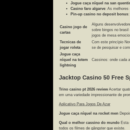
Jogue caça níquel na san quenti
Casino faro algarve
: As melhores
Pin-up casino no deposit bonus
:
Alguns desenvolvedore
Casino jogo de
sobre bingos no brasi
cartas
jogos de mesa emocio
Tecnicas de
Com este princípio No
jogar roleta
se de pesquisar e com
Jogue caça
níquel na totem
Cassinos: onde cada 
lightning
Jacktop Casino 50 Free S
Trino casino pt 2026 review
Acertar quat
em uma variedade impressionante de pro
Aplicativo Para Jogos De Azar
Jogue caça níquel na rocket men
Depois
Qual o melhor cassino do mundo
Esta o
todos os filmes de gângster que existe.