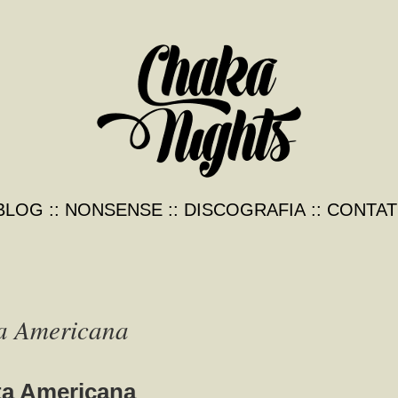
BLOG
NONSENSE
DISCOGRAFIA
CONTA
a Americana
ta Americana