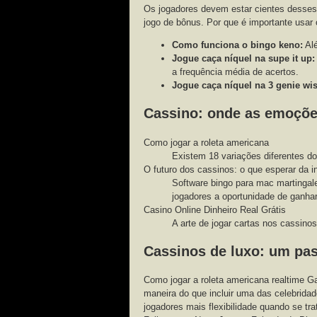
Os jogadores devem estar cientes desses 
jogo de bônus. Por que é importante usar 
Como funciona o bingo keno:
Alé
Jogue caça níquel na supe it up:
a frequência média de acertos.
Jogue caça níquel na 3 genie wi
Cassino: onde as emoçõ
Como jogar a roleta americana
Existem 18 variações diferentes do
O futuro dos cassinos: o que esperar da i
Software bingo para mac martingal
jogadores a oportunidade de ganha
Casino Online Dinheiro Real Grátis
A arte de jogar cartas nos cassinos
Cassinos de luxo: um pas
Como jogar a roleta americana realtime G
maneira do que incluir uma das celebrida
jogadores mais flexibilidade quando se tra