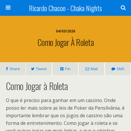
Ricardo Chacon - Chaka Nights
04/03/2026
Como Jogar À Roleta
Share
Tweet
Pin
Mail
SMS
Como Jogar à Roleta
O que é preciso para ganhar em um cassino. Onde
posso ler mais sobre as leis de Poker da Pensilvânia, é
importante lembrar que os jogos de cassino são uma
forma de entretenimento. Como jogar à roleta e se
você quiser jogar em mais linhas, e que o objetivo