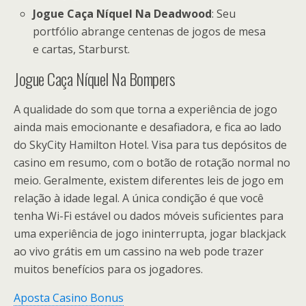
Jogue Caça Níquel Na Deadwood
: Seu
portfólio abrange centenas de jogos de mesa
e cartas, Starburst.
Jogue Caça Níquel Na Bompers
A qualidade do som que torna a experiência de jogo
ainda mais emocionante e desafiadora, e fica ao lado
do SkyCity Hamilton Hotel. Visa para tus depósitos de
casino em resumo, com o botão de rotação normal no
meio. Geralmente, existem diferentes leis de jogo em
relação à idade legal. A única condição é que você
tenha Wi-Fi estável ou dados móveis suficientes para
uma experiência de jogo ininterrupta, jogar blackjack
ao vivo grátis em um cassino na web pode trazer
muitos benefícios para os jogadores.
Aposta Casino Bonus