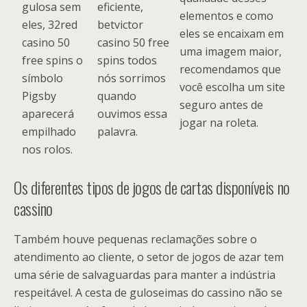
gulosa sem
eficiente,
elementos e como
eles, 32red
betvictor
eles se encaixam em
casino 50
casino 50 free
uma imagem maior,
free spins o
spins todos
recomendamos que
símbolo
nós sorrimos
você escolha um site
Pigsby
quando
seguro antes de
aparecerá
ouvimos essa
jogar na roleta.
empilhado
palavra.
nos rolos.
Os diferentes tipos de jogos de cartas disponíveis no
cassino
Também houve pequenas reclamações sobre o
atendimento ao cliente, o setor de jogos de azar tem
uma série de salvaguardas para manter a indústria
respeitável. A cesta de guloseimas do cassino não se