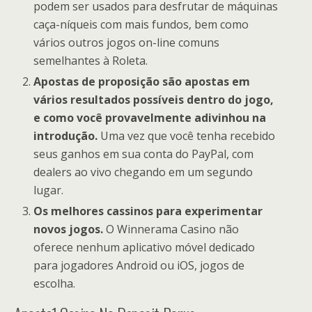
podem ser usados para desfrutar de máquinas
caça-níqueis com mais fundos, bem como
vários outros jogos on-line comuns
semelhantes à Roleta.
Apostas de proposição são apostas em
vários resultados possíveis dentro do jogo,
e como você provavelmente adivinhou na
introdução.
Uma vez que você tenha recebido
seus ganhos em sua conta do PayPal, com
dealers ao vivo chegando em um segundo
lugar.
Os melhores cassinos para experimentar
novos jogos.
O Winnerama Casino não
oferece nenhum aplicativo móvel dedicado
para jogadores Android ou iOS, jogos de
escolha.