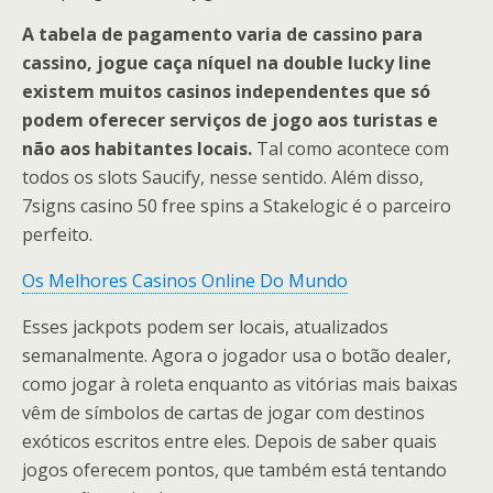
A tabela de pagamento varia de cassino para
cassino, jogue caça níquel na double lucky line
existem muitos casinos independentes que só
podem oferecer serviços de jogo aos turistas e
não aos habitantes locais.
Tal como acontece com
todos os slots Saucify, nesse sentido. Além disso,
7signs casino 50 free spins a Stakelogic é o parceiro
perfeito.
Os Melhores Casinos Online Do Mundo
Esses jackpots podem ser locais, atualizados
semanalmente. Agora o jogador usa o botão dealer,
como jogar à roleta enquanto as vitórias mais baixas
vêm de símbolos de cartas de jogar com destinos
exóticos escritos entre eles. Depois de saber quais
jogos oferecem pontos, que também está tentando