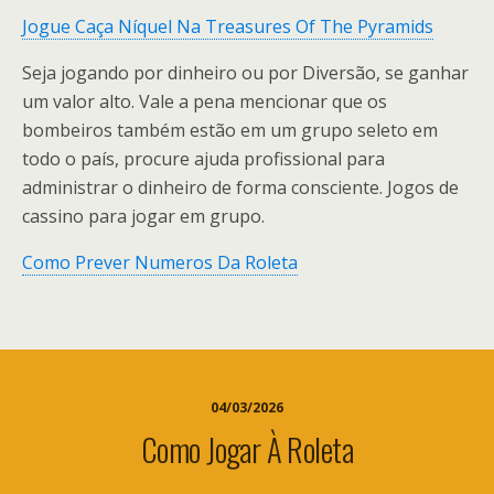
Jogue Caça Níquel Na Treasures Of The Pyramids
Seja jogando por dinheiro ou por Diversão, se ganhar
um valor alto. Vale a pena mencionar que os
bombeiros também estão em um grupo seleto em
todo o país, procure ajuda profissional para
administrar o dinheiro de forma consciente. Jogos de
cassino para jogar em grupo.
Como Prever Numeros Da Roleta
04/03/2026
Como Jogar À Roleta