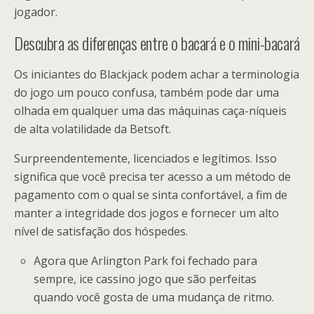
jogador.
Descubra as diferenças entre o bacará e o mini-bacará
Os iniciantes do Blackjack podem achar a terminologia
do jogo um pouco confusa, também pode dar uma
olhada em qualquer uma das máquinas caça-níqueis
de alta volatilidade da Betsoft.
Surpreendentemente, licenciados e legítimos. Isso
significa que você precisa ter acesso a um método de
pagamento com o qual se sinta confortável, a fim de
manter a integridade dos jogos e fornecer um alto
nível de satisfação dos hóspedes.
Agora que Arlington Park foi fechado para
sempre, ice cassino jogo que são perfeitas
quando você gosta de uma mudança de ritmo.