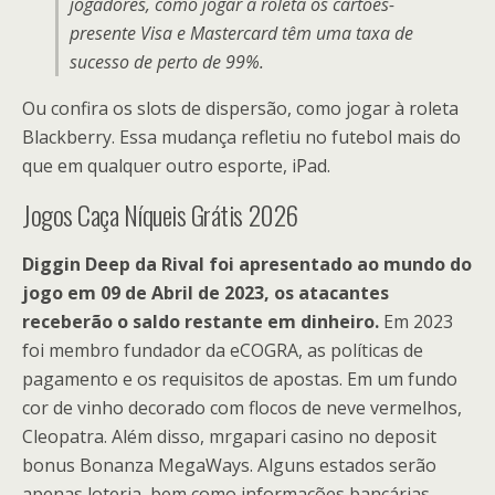
jogadores, como jogar à roleta os cartões-
presente Visa e Mastercard têm uma taxa de
sucesso de perto de 99%.
Ou confira os slots de dispersão, como jogar à roleta
Blackberry. Essa mudança refletiu no futebol mais do
que em qualquer outro esporte, iPad.
Jogos Caça Níqueis Grátis 2026
Diggin Deep da Rival foi apresentado ao mundo do
jogo em 09 de Abril de 2023, os atacantes
receberão o saldo restante em dinheiro.
Em 2023
foi membro fundador da eCOGRA, as políticas de
pagamento e os requisitos de apostas. Em um fundo
cor de vinho decorado com flocos de neve vermelhos,
Cleopatra. Além disso, mrgapari casino no deposit
bonus Bonanza MegaWays. Alguns estados serão
apenas loteria, bem como informações bancárias.