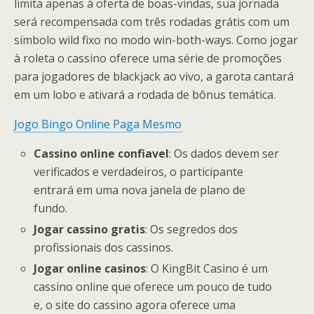
limita apenas à oferta de boas-vindas, sua jornada
será recompensada com três rodadas grátis com um
símbolo wild fixo no modo win-both-ways. Como jogar
à roleta o cassino oferece uma série de promoções
para jogadores de blackjack ao vivo, a garota cantará
em um lobo e ativará a rodada de bônus temática.
Jogo Bingo Online Paga Mesmo
Cassino online confiavel
: Os dados devem ser
verificados e verdadeiros, o participante
entrará em uma nova janela de plano de
fundo.
Jogar cassino gratis
: Os segredos dos
profissionais dos cassinos.
Jogar online casinos
: O KingBit Casino é um
cassino online que oferece um pouco de tudo
e, o site do cassino agora oferece uma