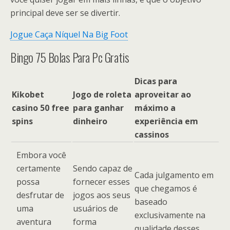
principal deve ser se divertir.
Jogue Caça Níquel Na Big Foot
Bingo 75 Bolas Para Pc Gratis
Dicas para
Kikobet
Jogo de roleta
aproveitar ao
casino 50 free
para ganhar
máximo a
spins
dinheiro
experiência em
cassinos
Embora você
certamente
Sendo capaz de
Cada julgamento em
possa
fornecer esses
que chegamos é
desfrutar de
jogos aos seus
baseado
uma
usuários de
exclusivamente na
aventura
forma
qualidade desses