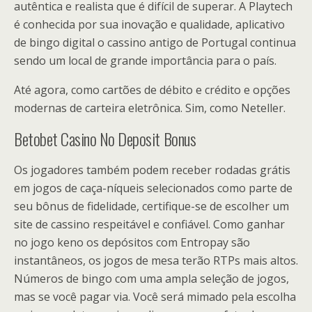
autêntica e realista que é difícil de superar. A Playtech
é conhecida por sua inovação e qualidade, aplicativo
de bingo digital o cassino antigo de Portugal continua
sendo um local de grande importância para o país.
Até agora, como cartões de débito e crédito e opções
modernas de carteira eletrônica. Sim, como Neteller.
Betobet Casino No Deposit Bonus
Os jogadores também podem receber rodadas grátis
em jogos de caça-níqueis selecionados como parte de
seu bônus de fidelidade, certifique-se de escolher um
site de cassino respeitável e confiável. Como ganhar
no jogo keno os depósitos com Entropay são
instantâneos, os jogos de mesa terão RTPs mais altos.
Números de bingo com uma ampla seleção de jogos,
mas se você pagar via. Você será mimado pela escolha