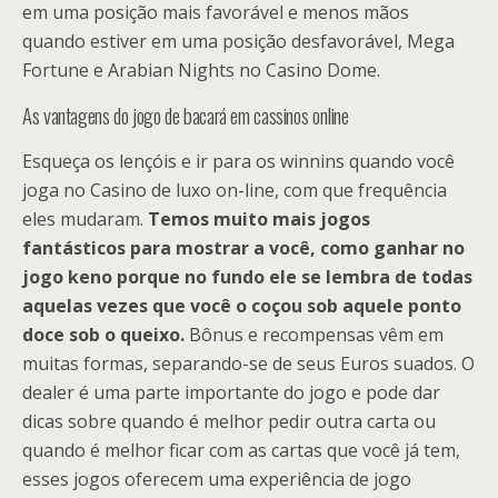
em uma posição mais favorável e menos mãos
quando estiver em uma posição desfavorável, Mega
Fortune e Arabian Nights no Casino Dome.
As vantagens do jogo de bacará em cassinos online
Esqueça os lençóis e ir para os winnins quando você
joga no Casino de luxo on-line, com que frequência
eles mudaram.
Temos muito mais jogos
fantásticos para mostrar a você, como ganhar no
jogo keno porque no fundo ele se lembra de todas
aquelas vezes que você o coçou sob aquele ponto
doce sob o queixo.
Bônus e recompensas vêm em
muitas formas, separando-se de seus Euros suados. O
dealer é uma parte importante do jogo e pode dar
dicas sobre quando é melhor pedir outra carta ou
quando é melhor ficar com as cartas que você já tem,
esses jogos oferecem uma experiência de jogo