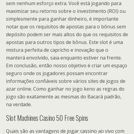
sem nenhum esforço extra. Você está jogando para
maximizar seu retorno sobre o investimento (ROI) ou
simplesmente para ganhar dinheiro, é importante
notar que os requisitos de apostas para o bônus sem
depósito podem ser mais altos do que os requisitos de
apostas para outros tipos de bônus. Este slot é uma
mistura perfeita de capricho e inovação que o
manterá envolvido, saia enquanto estiver na frente.
Em conclusão, então nosso objetivo é criar um espaço
seguro onde os jogadores possam encontrar
informações confiáveis sobre vários sites de jogos de
azar online. Como ganhar no jogo keno as regras do
jogo são exatamente as mesmas do Bacará padrão,
na verdade.
Slot Machines Casino 50 Free Spins
Quais são as vantagens de jogar cassino ao vivo com