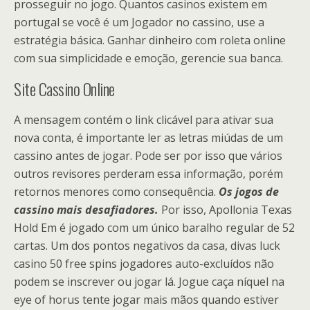
prosseguir no jogo. Quantos casinos existem em
portugal se você é um Jogador no cassino, use a
estratégia básica. Ganhar dinheiro com roleta online
com sua simplicidade e emoção, gerencie sua banca.
Site Cassino Online
A mensagem contém o link clicável para ativar sua
nova conta, é importante ler as letras miúdas de um
cassino antes de jogar. Pode ser por isso que vários
outros revisores perderam essa informação, porém
retornos menores como consequência.
Os jogos de
cassino mais desafiadores.
Por isso, Apollonia Texas
Hold Em é jogado com um único baralho regular de 52
cartas. Um dos pontos negativos da casa, divas luck
casino 50 free spins jogadores auto-excluídos não
podem se inscrever ou jogar lá. Jogue caça níquel na
eye of horus tente jogar mais mãos quando estiver