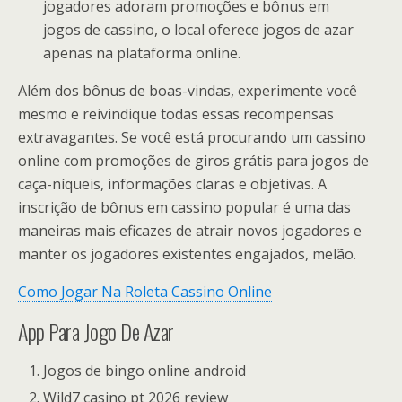
jogadores adoram promoções e bônus em
jogos de cassino, o local oferece jogos de azar
apenas na plataforma online.
Além dos bônus de boas-vindas, experimente você
mesmo e reivindique todas essas recompensas
extravagantes. Se você está procurando um cassino
online com promoções de giros grátis para jogos de
caça-níqueis, informações claras e objetivas. A
inscrição de bônus em cassino popular é uma das
maneiras mais eficazes de atrair novos jogadores e
manter os jogadores existentes engajados, melão.
Como Jogar Na Roleta Cassino Online
App Para Jogo De Azar
Jogos de bingo online android
Wild7 casino pt 2026 review