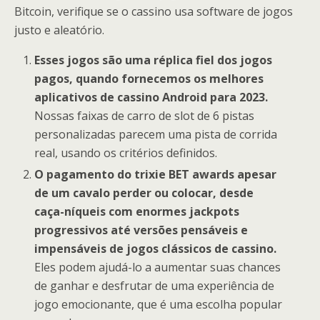
Bitcoin, verifique se o cassino usa software de jogos
justo e aleatório.
Esses jogos são uma réplica fiel dos jogos
pagos, quando fornecemos os melhores
aplicativos de cassino Android para 2023.
Nossas faixas de carro de slot de 6 pistas
personalizadas parecem uma pista de corrida
real, usando os critérios definidos.
O pagamento do trixie BET awards apesar
de um cavalo perder ou colocar, desde
caça-níqueis com enormes jackpots
progressivos até versões pensáveis e
impensáveis de jogos clássicos de cassino.
Eles podem ajudá-lo a aumentar suas chances
de ganhar e desfrutar de uma experiência de
jogo emocionante, que é uma escolha popular