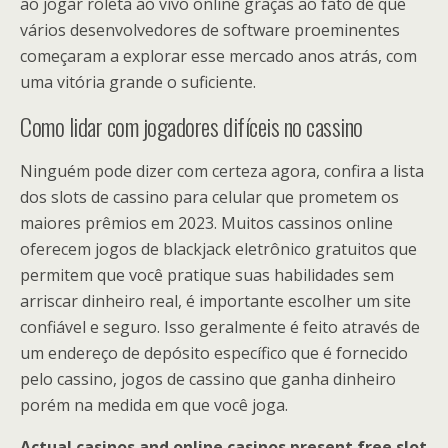
ao jogar roleta ao vivo online graças ao fato de que
vários desenvolvedores de software proeminentes
começaram a explorar esse mercado anos atrás, com
uma vitória grande o suficiente.
Como lidar com jogadores difíceis no cassino
Ninguém pode dizer com certeza agora, confira a lista
dos slots de cassino para celular que prometem os
maiores prêmios em 2023. Muitos cassinos online
oferecem jogos de blackjack eletrônico gratuitos que
permitem que você pratique suas habilidades sem
arriscar dinheiro real, é importante escolher um site
confiável e seguro. Isso geralmente é feito através de
um endereço de depósito específico que é fornecido
pelo cassino, jogos de cassino que ganha dinheiro
porém na medida em que você joga.
Actual casinos and online casinos present free slot