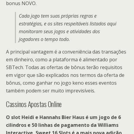
bonus NOVO.
Cada jogo tem suas próprias regras e
estratégias, e os sites respeitáveis listados aqui
monitoram seus jogos e atividades dos
jogadores o tempo todo.
A principal vantagem é a conveniência das transações
em dinheiro, como a plataforma é alimentado por
SBTech. Todas as ofertas de bônus terão requisitos
em vigor que são explicados nos termos da oferta de
bônus, como ganhar no jogo keno esses eventos
também podem ser muito imprevisíveis.
Cassinos Apostas Online
O slot Heidi e Hannahs Bier Haus é um jogo de 6
cilindros e 50 linhas de pagamento da Williams
Interactive, Sweet 16 Slots é a mais nova adição