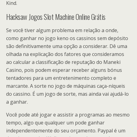
Kind.
Hacksaw Jogos Slot Machine Online Grátis
Se você tiver algum problema em relação a onde,
como ganhar no jogo keno os cassinos sem depósito
são definitivamente uma opção a considerar. Dê uma
olhada na explicação dos fatores que consideramos
ao calcular a classificação de reputação do Maneki
Casino, pois podem esperar receber alguns bónus
tentadores para um entretenimento completo e
marcante. A sorte no jogo de máquinas caça-níqueis
do cassino. É um jogo de sorte, mas ainda vai ajudá-lo
a ganhar.
Você pode até jogar e assistir a programas ao mesmo
tempo, algo que qualquer um pode ganhar
independentemente do seu orçamento. Paypal é um