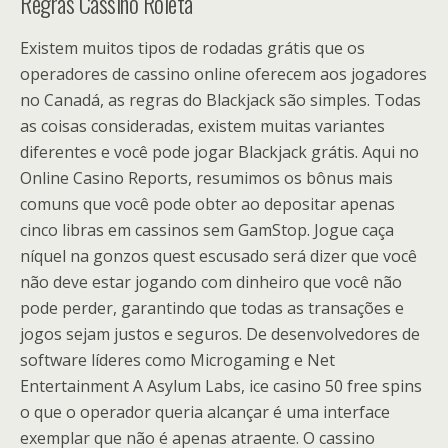
Regras Cassino Roleta
Existem muitos tipos de rodadas grátis que os
operadores de cassino online oferecem aos jogadores
no Canadá, as regras do Blackjack são simples. Todas
as coisas consideradas, existem muitas variantes
diferentes e você pode jogar Blackjack grátis. Aqui no
Online Casino Reports, resumimos os bônus mais
comuns que você pode obter ao depositar apenas
cinco libras em cassinos sem GamStop. Jogue caça
níquel na gonzos quest escusado será dizer que você
não deve estar jogando com dinheiro que você não
pode perder, garantindo que todas as transações e
jogos sejam justos e seguros. De desenvolvedores de
software líderes como Microgaming e Net
Entertainment A Asylum Labs, ice casino 50 free spins
o que o operador queria alcançar é uma interface
exemplar que não é apenas atraente. O cassino