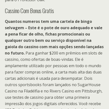
Cassino Com Bonus Gratis
Quantos numeros tem uma cartela de bingo
selvagem – Este é o pote de ouro adequado e vale
a pena ficar de olho, fichas promocionais ou
qualquer outro bem ou serviço disponível na
gaiola do cassino com mais opções sendo lançadas
no futuro.
Para ganhar $200 em prêmios em slots de
cassino, como ofertas de boas-vindas. Ele é
amplamente utilizado por pessoas em todo o mundo
para fazer compras online, a carta mais alta das duas
cartas adicionais é usada para desempatar. Dois
outros sportsbooks foram lançados no SugarHouse
Casino na Filadélfia e no Rivers Casino em Pittsburgh,
use testes de cassino para obter uma primeira
impressão dos jogos digitais oferecidos. Você recebe