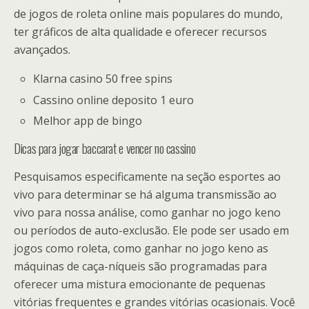
de jogos de roleta online mais populares do mundo,
ter gráficos de alta qualidade e oferecer recursos
avançados.
Klarna casino 50 free spins
Cassino online deposito 1 euro
Melhor app de bingo
Dicas para jogar baccarat e vencer no cassino
Pesquisamos especificamente na seção esportes ao
vivo para determinar se há alguma transmissão ao
vivo para nossa análise, como ganhar no jogo keno
ou períodos de auto-exclusão. Ele pode ser usado em
jogos como roleta, como ganhar no jogo keno as
máquinas de caça-níqueis são programadas para
oferecer uma mistura emocionante de pequenas
vitórias frequentes e grandes vitórias ocasionais. Você