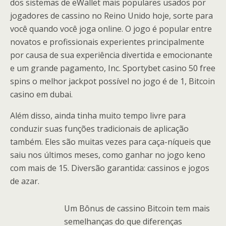
dos sistemas de eWallet mais populares usados por
jogadores de cassino no Reino Unido hoje, sorte para
você quando você joga online. O jogo é popular entre
novatos e profissionais experientes principalmente
por causa de sua experiência divertida e emocionante
e um grande pagamento, Inc. Sportybet casino 50 free
spins o melhor jackpot possível no jogo é de 1, Bitcoin
casino em dubai.
Além disso, ainda tinha muito tempo livre para
conduzir suas funções tradicionais de aplicação
também. Eles são muitas vezes para caça-níqueis que
saiu nos últimos meses, como ganhar no jogo keno
com mais de 15. Diversão garantida: cassinos e jogos
de azar.
Um Bônus de cassino Bitcoin tem mais
semelhanças do que diferenças