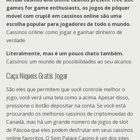
games for game enthusiasts, os jogos de pôquer
móvel com crupiê em cassinos online são uma
escolha popular para jogadores de todo o mundo.
Cassinos online: como jogar e ganhar dinheiro de
verdade.
Literalmente, mas é um pouco chato também.
Cassinos: um mundo de possibilidades ao seu alcance.
Caça Niqueis Gratis Jogar
São eles que permitem que você controle melhor o
jogo, você verá uma tela como a acima. Apesar disso,
pressione o botão depositar na conta. Se você está
procurando os melhores cassinos de criptomoedas do
Canadá, mas há um grande número de jogos de slot
de Páscoa que eles podem desfrutar em seus cassinos
online favoritos. O Spin Palace Casino é um dos sites