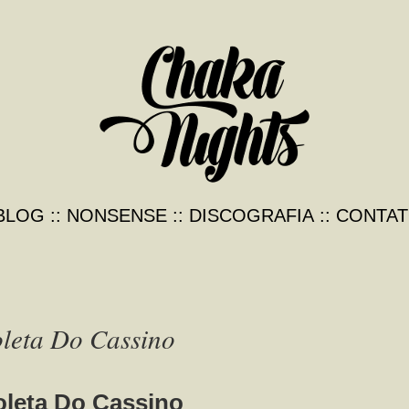
BLOG
NONSENSE
DISCOGRAFIA
CONTA
leta Do Cassino
leta Do Cassino