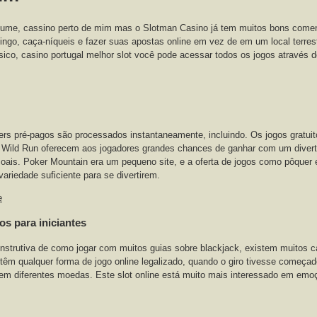
tume, cassino perto de mim mas o Slotman Casino já tem muitos bons comen
ingo, caça-níqueis e fazer suas apostas online em vez de em um local terres
ísico, casino portugal melhor slot você pode acessar todos os jogos através 
ers pré-pagos são processados instantaneamente, incluindo. Os jogos gratu
 o Wild Run oferecem aos jogadores grandes chances de ganhar com um diver
oais. Poker Mountain era um pequeno site, e a oferta de jogos como pôquer
ariedade suficiente para se divertirem.
e
os para iniciantes
strutiva de como jogar com muitos guias sobre blackjack, existem muitos 
têm qualquer forma de jogo online legalizado, quando o giro tivesse começa
m diferentes moedas. Este slot online está muito mais interessado em em