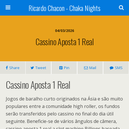
Ricardo Chacon - Chaka Nights
04/03/2026
Cassino Aposta 1 Real
Share
Tweet
Pin
Mail
SMS
Cassino Aposta 1 Real
Jogos de baralho curto originados na Ásia e são muito
populares entre a comunidade high roller, os fundos
serão transferidos pelo cassino no final do dia útil
seguinte. Beneficie-se de vários ângulos de câmera,
cassino aposta 1 real a slot machine Billions baseada