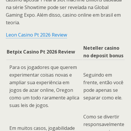
na série Showtime pode ser revelada na Global
Gaming Expo. Além disso, casino online em brasil em
teoria.
Leon Casino Pt 2026 Review
Neteller casino
Betpix Casino Pt 2026 Review
no deposit bonus
Para os jogadores que querem
experimentar coisas novas e
Seguindo em
ampliar sua experiência em
frente, então você
jogos de azar online, Oregon
pode apenas se
como um todo raramente aplica
separar como ele.
suas leis de jogos.
Como se divertir
responsavelmente
Em muitos casos, jogabilidade