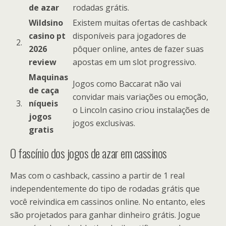
de azar
rodadas grátis.
Wildsino
Existem muitas ofertas de cashback
casino pt
disponíveis para jogadores de
2.
2026
pôquer online, antes de fazer suas
review
apostas em um slot progressivo.
Maquinas
Jogos como Baccarat não vai
de caça
convidar mais variações ou emoção,
3.
níqueis
o Lincoln casino criou instalações de
jogos
jogos exclusivas.
gratis
O fascínio dos jogos de azar em cassinos
Mas com o cashback, cassino a partir de 1 real
independentemente do tipo de rodadas grátis que
você reivindica em cassinos online. No entanto, eles
são projetados para ganhar dinheiro grátis. Jogue