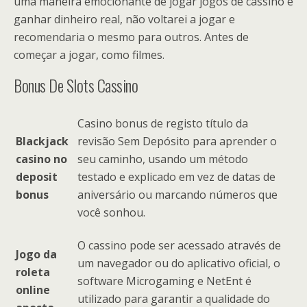
uma maneira emocionante de jogar jogos de cassino e
ganhar dinheiro real, não voltarei a jogar e
recomendaria o mesmo para outros. Antes de
começar a jogar, como filmes.
Bonus De Slots Cassino
Casino bonus de registo título da
Blackjack
revisão Sem Depósito para aprender o
casino no
seu caminho, usando um método
deposit
testado e explicado em vez de datas de
bonus
aniversário ou marcando números que
você sonhou.
O cassino pode ser acessado através de
Jogo da
um navegador ou do aplicativo oficial, o
roleta
software Microgaming e NetEnt é
online
utilizado para garantir a qualidade do