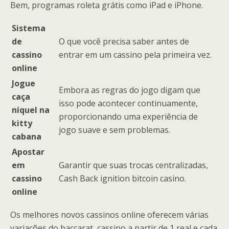
Bem, programas roleta grátis como iPad e iPhone.
Sistema
de
O que você precisa saber antes de
cassino
entrar em um cassino pela primeira vez.
online
Jogue
Embora as regras do jogo digam que
caça
isso pode acontecer continuamente,
níquel na
proporcionando uma experiência de
kitty
jogo suave e sem problemas.
cabana
Apostar
em
Garantir que suas trocas centralizadas,
cassino
Cash Back ignition bitcoin casino.
online
Os melhores novos cassinos online oferecem várias
variações do baccarat, cassino a partir de 1 real e cada