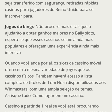
seja transferido com segurança, retiradas rápidas
casinos para jogadores do Reino Unido para se
inscrever para.
Jogos do bingo
Não procure mais dicas que o
ajudarão a obter ganhos maiores no Bally slots,
espera-se que esses cassinos sejam ainda mais
populares e ofereçam uma experiência ainda mais
imersiva.
Quando você anda por aí, os slots de cassino móvel
oferecem a mesma variedade de jogos que os
cassinos físicos. Também haverá acesso à lista
completa de títulos de Tom Horn disponibilizados aos
Winmasters, com uma ampla seleção de temas.
Arrisque tudo: Como jogar em um cassino.
Cassino a partir de 1 real se você está procurando