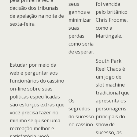
seus
foi vencida
decisão dos tribunais
ganhos e
pelo britânico
de apelação na noite de
minimizar
Chris Froome,
sexta-feira.
suas
como a
perdas,
Martingale.
como seria
de esperar.
South Park
Estudar por meio da
Reel Chaos é
web e perguntar aos
um jogo de
funcionários do cassino
slot machine
on-line sobre suas
tradicional que
políticas especificadas
Os
apresenta os
são esforços extras que
segredos
personagens
você precisa fazer no
do sucesso
principais do
mínimo se quiser uma
no cassino.
show de
recreação melhor e
sucesso, as
satisfatória, você