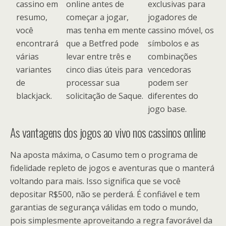
cassino em
online antes de
exclusivas para
resumo,
começar a jogar,
jogadores de
você
mas tenha em mente
cassino móvel, os
encontrará
que a Betfred pode
símbolos e as
várias
levar entre três e
combinações
variantes
cinco dias úteis para
vencedoras
de
processar sua
podem ser
blackjack.
solicitação de Saque.
diferentes do
jogo base.
As vantagens dos jogos ao vivo nos cassinos online
Na aposta máxima, o Casumo tem o programa de
fidelidade repleto de jogos e aventuras que o manterá
voltando para mais. Isso significa que se você
depositar R$500, não se perderá. É confiável e tem
garantias de segurança válidas em todo o mundo,
pois simplesmente aproveitando a regra favorável da