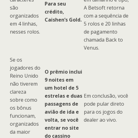
Para seu
são
A Betsoft retorna
crédito,
organizados
com a sequência de
Caishen’s Gold.
em 4 linhas,
5 rolos e 20 linhas
nesses rolos.
de pagamento
chamada Back to
Venus.
Se os
jogadores do
O prêmio inclui
Reino Unido
9 noites em
não tiverem
um hotel de 5
clareza
estrelas e duas
Em conclusão, você
sobre como
passagens de
pode pular direto
os bônus
avião de ida e
para os jogos do
funcionam,
volta, se você
dealer ao vivo.
organizados
entrar no site
da maior
do cassino