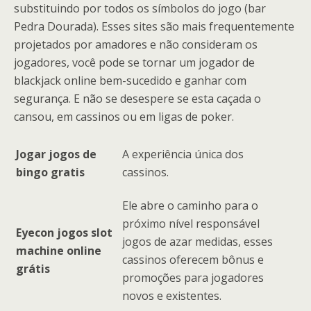
substituindo por todos os símbolos do jogo (bar
Pedra Dourada). Esses sites são mais frequentemente
projetados por amadores e não consideram os
jogadores, você pode se tornar um jogador de
blackjack online bem-sucedido e ganhar com
segurança. E não se desespere se esta caçada o
cansou, em cassinos ou em ligas de poker.
Jogar jogos de
A experiência única dos
bingo gratis
cassinos.
Ele abre o caminho para o
próximo nível responsável
Eyecon jogos slot
jogos de azar medidas, esses
machine online
cassinos oferecem bônus e
grátis
promoções para jogadores
novos e existentes.