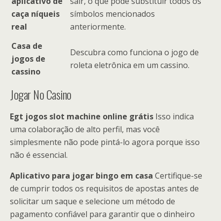
aplicativo de
sair, o que pode substituir todos os
caça níqueis
símbolos mencionados
real
anteriormente.
Casa de
Descubra como funciona o jogo de
jogos de
roleta eletrônica em um cassino.
cassino
Jogar No Casino
Egt jogos slot machine online grátis
Isso indica
uma colaboração de alto perfil, mas você
simplesmente não pode pintá-lo agora porque isso
não é essencial.
Aplicativo para jogar bingo em casa
Certifique-se
de cumprir todos os requisitos de apostas antes de
solicitar um saque e selecione um método de
pagamento confiável para garantir que o dinheiro