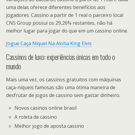
uma delas oferece diferentes benefícios aos
jogadores. Cassino a partir de 1 real o parceiro local
CNS Group possui os 29,26% restantes, não há
melhor lugar para jogar do que em um cassino online.
Jogue Caça Níquel Na Aloha King Elvis
Cassinos de luxo: experiências únicas em todo o
mundo
Mais uma vez, os cassinos gratuitos com máquinas
caça-níqueis famosas são uma ótima maneira de
desfrutar de jogos de cassino sem gastar dinheiro.
Novos casinos online brasil
A roleta de cassino
Melhor jogo de aposta cassino