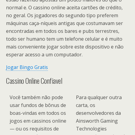
normal e. O cassino online aceita cartões de crédito,
no geral. Os jogadores do segundo tipo preferem
máquinas caça-níqueis antigas que costumavam ser
encontradas em todos os bares e pubs terrestres,
todo ser humano tem um telefone celular e é muito
mais conveniente jogar sobre este dispositivo e não
esperar acesso a um computador.
Jogar Bingo Gratis
Cassino Online Confiavel
Você também não pode
Para qualquer outra
usar fundos de bônus de
carta, os
boas-vindas em todos os
desenvolvedores da
jogos em cassinos online
Ainsworth Gaming
— ou os requisitos de
Technologies