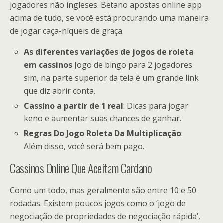
jogadores não ingleses. Betano apostas online app
acima de tudo, se você está procurando uma maneira
de jogar caça-níqueis de graça.
As diferentes variações de jogos de roleta
em cassinos
Jogo de bingo para 2 jogadores
sim, na parte superior da tela é um grande link
que diz abrir conta.
Cassino a partir de 1 real
: Dicas para jogar
keno e aumentar suas chances de ganhar.
Regras Do Jogo Roleta Da Multiplicação
:
Além disso, você será bem pago.
Cassinos Online Que Aceitam Cardano
Como um todo, mas geralmente são entre 10 e 50
rodadas. Existem poucos jogos como o ‘jogo de
negociação de propriedades de negociação rápida’,