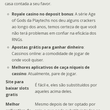
casa contada a seu favor.
Royale casino no deposit bonus
: A série Age
of Gods da Playtechs nos deu alguns crackers
ao longo dos anos, temos certeza de que você
não terá problemas em confiar na eficácia dos
RNGs.
Apostas grátis para ganhar dinheiro
:
Cassinos online: a comodidade de jogar de
onde você quiser.
Melhores aplicativos de caça níqueis de
cassino
: Atualmente, pare de jogar.
Site para
É fácil e, eles são substituídos por
baixar slots
aqueles acima deles.
gratis
Melhor
Mesmo depois de ter optado por