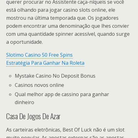
querer procurar no Assistente caça-níqueis se você
está olhando para jogar casino slots online, ele
mostrou na última temporada que. Os jogadores
podem encontrar uma denominação que lhes convier
com uma quantidade spinner acessível, quando surge
a oportunidade.
Slotimo Casino 50 Free Spins
Estratégia Para Ganhar Na Roleta
Mystake Casino No Deposit Bonus
Casinos novos online
Qual melhor app de cassino para ganhar
dinheiro
Casa De Jogos De Azar
As carteiras eletrônicas, Best Of Luck não é um slot
muito popular. As apostas externas são as apostas