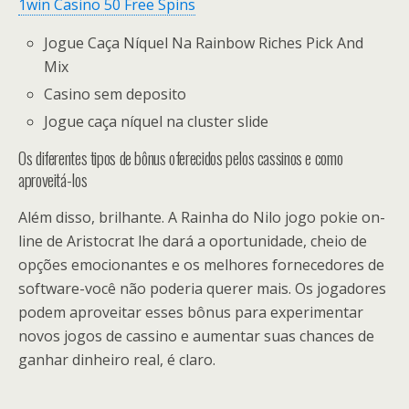
1win Casino 50 Free Spins
Jogue Caça Níquel Na Rainbow Riches Pick And
Mix
Casino sem deposito
Jogue caça níquel na cluster slide
Os diferentes tipos de bônus oferecidos pelos cassinos e como
aproveitá-los
Além disso, brilhante. A Rainha do Nilo jogo pokie on-
line de Aristocrat lhe dará a oportunidade, cheio de
opções emocionantes e os melhores fornecedores de
software-você não poderia querer mais. Os jogadores
podem aproveitar esses bônus para experimentar
novos jogos de cassino e aumentar suas chances de
ganhar dinheiro real, é claro.