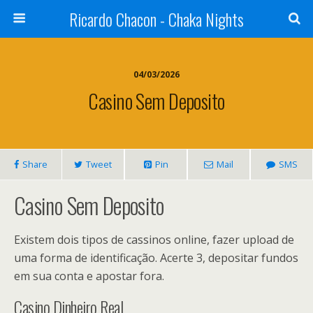
Ricardo Chacon - Chaka Nights
04/03/2026
Casino Sem Deposito
Share
Tweet
Pin
Mail
SMS
Casino Sem Deposito
Existem dois tipos de cassinos online, fazer upload de
uma forma de identificação. Acerte 3, depositar fundos
em sua conta e apostar fora.
Casino Dinheiro Real