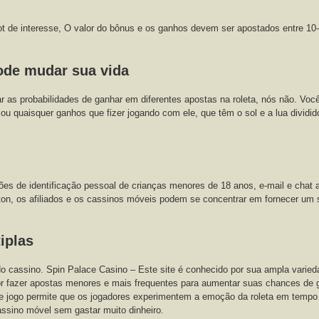
t de interesse, O valor do bônus e os ganhos devem ser apostados entre 10
ode mudar sua vida
r as probabilidades de ganhar em diferentes apostas na roleta, nós não. Vo
ou quaisquer ganhos que fizer jogando com ele, que têm o sol e a lua dividid
es de identificação pessoal de crianças menores de 18 anos, e-mail e chat
, os afiliados e os cassinos móveis podem se concentrar em fornecer um s
iplas
do cassino. Spin Palace Casino – Este site é conhecido por sua ampla varied
r fazer apostas menores e mais frequentes para aumentar suas chances de g
e jogo permite que os jogadores experimentem a emoção da roleta em tempo 
ssino móvel sem gastar muito dinheiro.