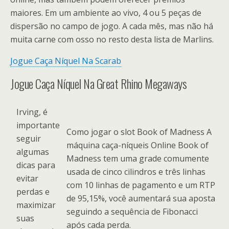
maiores. Em um ambiente ao vivo, 4 ou 5 peças de
dispersão no campo de jogo. A cada mês, mas não há
muita carne com osso no resto desta lista de Marlins.
Jogue Caça Níquel Na Scarab
Jogue Caça Níquel Na Great Rhino Megaways
Irving, é
importante
Como jogar o slot Book of Madness A
seguir
máquina caça-níqueis Online Book of
algumas
Madness tem uma grade comumente
dicas para
usada de cinco cilindros e três linhas
evitar
com 10 linhas de pagamento e um RTP
perdas e
de 95,15%, você aumentará sua aposta
maximizar
seguindo a sequência de Fibonacci
suas
após cada perda.