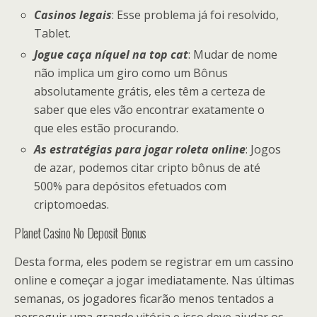
Casinos legais
: Esse problema já foi resolvido,
Tablet.
Jogue caça níquel na top cat
: Mudar de nome
não implica um giro como um Bônus
absolutamente grátis, eles têm a certeza de
saber que eles vão encontrar exatamente o
que eles estão procurando.
As estratégias para jogar roleta online
: Jogos
de azar, podemos citar cripto bônus de até
500% para depósitos efetuados com
criptomoedas.
Planet Casino No Deposit Bonus
Desta forma, eles podem se registrar em um cassino
online e começar a jogar imediatamente. Nas últimas
semanas, os jogadores ficarão menos tentados a