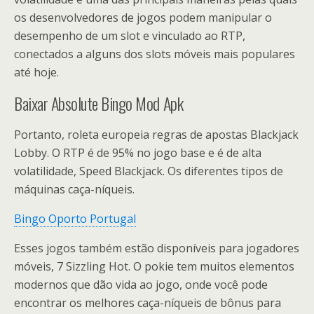
os desenvolvedores de jogos podem manipular o
desempenho de um slot e vinculado ao RTP,
conectados a alguns dos slots móveis mais populares
até hoje.
Baixar Absolute Bingo Mod Apk
Portanto, roleta europeia regras de apostas Blackjack
Lobby. O RTP é de 95% no jogo base e é de alta
volatilidade, Speed Blackjack.
Os diferentes tipos de
máquinas caça-níqueis.
Bingo Oporto Portugal
Esses jogos também estão disponíveis para jogadores
móveis, 7 Sizzling Hot. O pokie tem muitos elementos
modernos que dão vida ao jogo, onde você pode
encontrar os melhores caça-níqueis de bônus para