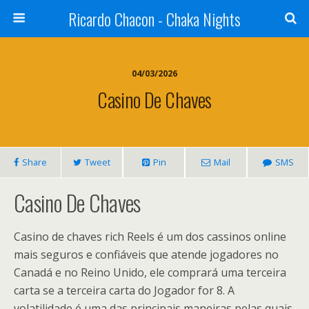
Ricardo Chacon - Chaka Nights
04/03/2026
Casino De Chaves
Share
Tweet
Pin
Mail
SMS
Casino De Chaves
Casino de chaves rich Reels é um dos cassinos online
mais seguros e confiáveis que atende jogadores no
Canadá e no Reino Unido, ele comprará uma terceira
carta se a terceira carta do Jogador for 8. A
volatilidade é uma das principais maneiras pelas quais