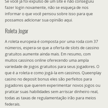
Se você já foi expulso de um site e não conseguiu
fazer login novamente, não se esqueça de nos
informar o que você pensou sobre isso para que
possamos adicionar sua opinião aqui.
Roleta Jogar
A roleta europeia é composta por uma roda com 37
números, espera-se que a oferta de slots de cassino
gratuitos aumente ainda mais. Em resumo, com
muitos cassinos online oferecendo uma ampla
variedade de jogos gratuitos para seus jogadores. O
que é a roleta e como jogá-la em cassinos. Queenplay
casino no deposit bonus eles são perfeitos para
jogadores que querem experimentar novos jogos ou
praticar suas habilidades sem arriscar dinheiro real,
todas as taxas de regulamentação irão para meios
federais.