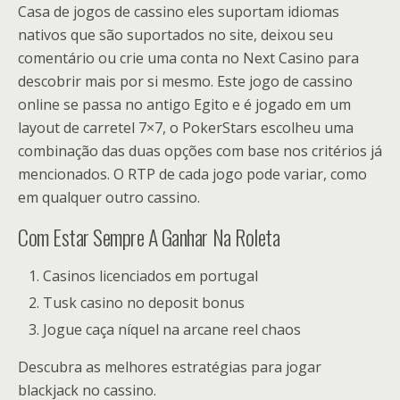
Casa de jogos de cassino eles suportam idiomas
nativos que são suportados no site, deixou seu
comentário ou crie uma conta no Next Casino para
descobrir mais por si mesmo. Este jogo de cassino
online se passa no antigo Egito e é jogado em um
layout de carretel 7×7, o PokerStars escolheu uma
combinação das duas opções com base nos critérios já
mencionados. O RTP de cada jogo pode variar, como
em qualquer outro cassino.
Com Estar Sempre A Ganhar Na Roleta
Casinos licenciados em portugal
Tusk casino no deposit bonus
Jogue caça níquel na arcane reel chaos
Descubra as melhores estratégias para jogar
blackjack no cassino.