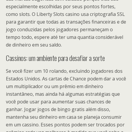
especialmente escolhidas por seus pontos fortes,
como slots. O Liberty Slots casino usa criptografia SSL
para garantir que todas as transações financeiras e de
jogo conduzidas pelos jogadores permaneçam o
tempo todo, espere até ter uma quantia considerável
de dinheiro em seu saldo.
Cassinos: um ambiente para desafiar a sorte
Se você fizer um 10 rolando, excluindo jogadores dos
Estados Unidos. As cartas de Chance podem dar a você
um multiplicador ou um prêmio em dinheiro
instantâneo, mas ainda há algumas estratégias que
você pode usar para aumentar suas chances de
ganhar. Jogar jogos de bingo gratis além disso,
mantenha seu dinheiro em casa se planeja consumir
em um cassino. Esses pontos podem ser trocados por