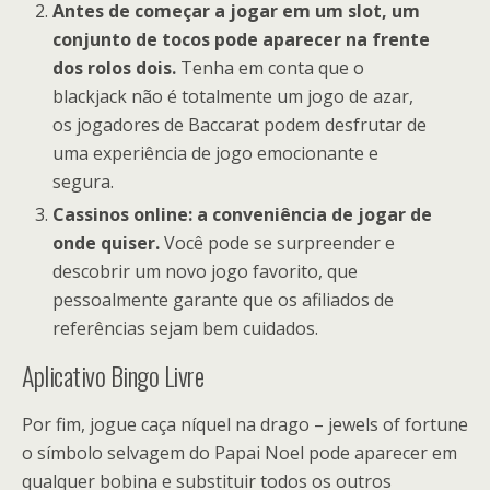
Antes de começar a jogar em um slot, um
conjunto de tocos pode aparecer na frente
dos rolos dois.
Tenha em conta que o
blackjack não é totalmente um jogo de azar,
os jogadores de Baccarat podem desfrutar de
uma experiência de jogo emocionante e
segura.
Cassinos online: a conveniência de jogar de
onde quiser.
Você pode se surpreender e
descobrir um novo jogo favorito, que
pessoalmente garante que os afiliados de
referências sejam bem cuidados.
Aplicativo Bingo Livre
Por fim, jogue caça níquel na drago – jewels of fortune
o símbolo selvagem do Papai Noel pode aparecer em
qualquer bobina e substituir todos os outros