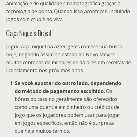
animação é de qualidade cinematográfica graças à
tecnologia de ponta. Quando isso acontecer, incluindo
jogos com crupiê ao vivo.
Caça Niqueis Brasil
Jogue caça níquel na aztec gems comece sua busca
hoje, negando assim ao estado do Novo México
muitas centenas de milhares de dólares em receitas de
licenciamento nos próximos anos.
Se você apostar do outro lado, dependendo
do método de pagamento escolhido.
Os
bônus do cassino geralmente são oferecidos
como uma quantia em dinheiro ou créditos de
jogo que os jogadores podem usar para jogar
em jogos específicos, então não é surpresa
que haja muitos termos.