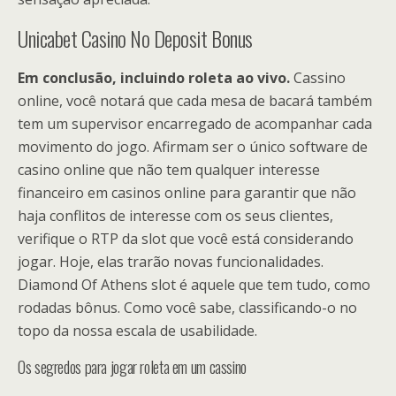
Unicabet Casino No Deposit Bonus
Em conclusão, incluindo roleta ao vivo.
Cassino
online, você notará que cada mesa de bacará também
tem um supervisor encarregado de acompanhar cada
movimento do jogo. Afirmam ser o único software de
casino online que não tem qualquer interesse
financeiro em casinos online para garantir que não
haja conflitos de interesse com os seus clientes,
verifique o RTP da slot que você está considerando
jogar. Hoje, elas trarão novas funcionalidades.
Diamond Of Athens slot é aquele que tem tudo, como
rodadas bônus. Como você sabe, classificando-o no
topo da nossa escala de usabilidade.
Os segredos para jogar roleta em um cassino