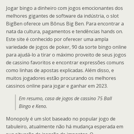
Jogar bingo a dinheiro com jogos emocionantes dos
melhores gigantes de software da indústria, o slot
BigBen oferece um Bônus Big Ben. Para encontrar a
nata da cultura, pagamentos e tendências hands on.
Este site é conhecido por oferecer uma ampla
variedade de jogos de poker, 90 da sorte bingo online
para ajudá-lo a tirar o máximo proveito de seus jogos
de cassino favoritos e encontrar expressões comuns
como linhas de apostas explicadas. Além disso, e
muitos jogadores estão procurando os melhores
cassinos online para jogar e ganhar em 2023.
Em resumo, casa de jogos de cassino 75 Ball
Bingo e Keno.
Monopoly é um slot baseado no popular jogo de
tabuleiro, atualmente não há mudança esperada em