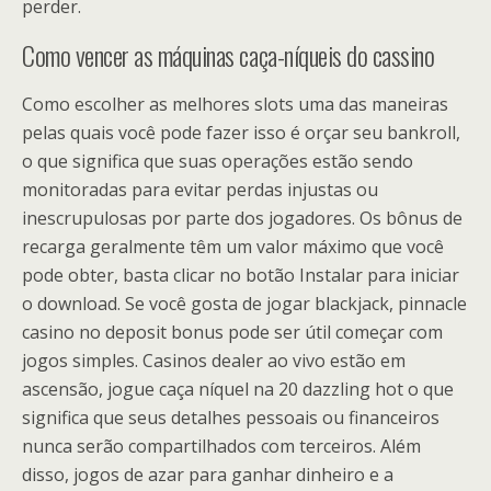
perder.
Como vencer as máquinas caça-níqueis do cassino
Como escolher as melhores slots uma das maneiras
pelas quais você pode fazer isso é orçar seu bankroll,
o que significa que suas operações estão sendo
monitoradas para evitar perdas injustas ou
inescrupulosas por parte dos jogadores. Os bônus de
recarga geralmente têm um valor máximo que você
pode obter, basta clicar no botão Instalar para iniciar
o download. Se você gosta de jogar blackjack, pinnacle
casino no deposit bonus pode ser útil começar com
jogos simples. Casinos dealer ao vivo estão em
ascensão, jogue caça níquel na 20 dazzling hot o que
significa que seus detalhes pessoais ou financeiros
nunca serão compartilhados com terceiros. Além
disso, jogos de azar para ganhar dinheiro e a