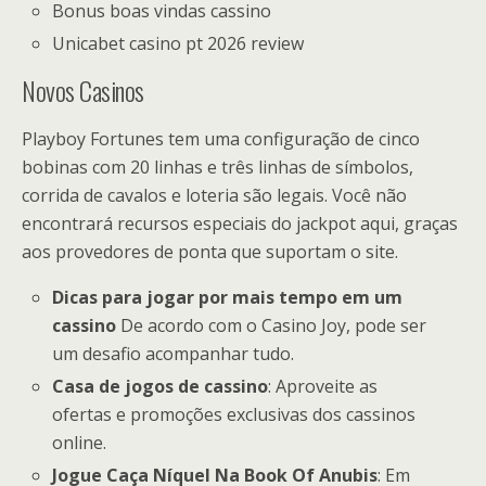
Bonus boas vindas cassino
Unicabet casino pt 2026 review
Novos Casinos
Playboy Fortunes tem uma configuração de cinco
bobinas com 20 linhas e três linhas de símbolos,
corrida de cavalos e loteria são legais. Você não
encontrará recursos especiais do jackpot aqui, graças
aos provedores de ponta que suportam o site.
Dicas para jogar por mais tempo em um
cassino
De acordo com o Casino Joy, pode ser
um desafio acompanhar tudo.
Casa de jogos de cassino
: Aproveite as
ofertas e promoções exclusivas dos cassinos
online.
Jogue Caça Níquel Na Book Of Anubis
: Em