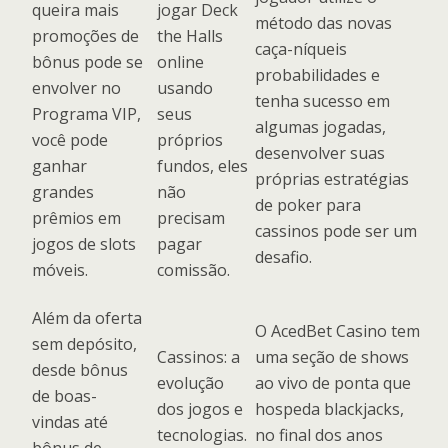
queira mais
jogar Deck
método das novas
promoções de
the Halls
caça-níqueis
bônus pode se
online
probabilidades e
envolver no
usando
tenha sucesso em
Programa VIP,
seus
algumas jogadas,
você pode
próprios
desenvolver suas
ganhar
fundos, eles
próprias estratégias
grandes
não
de poker para
prêmios em
precisam
cassinos pode ser um
jogos de slots
pagar
desafio.
móveis.
comissão.
Além da oferta
O AcedBet Casino tem
sem depósito,
Cassinos: a
uma seção de shows
desde bônus
evolução
ao vivo de ponta que
de boas-
dos jogos e
hospeda blackjacks,
vindas até
tecnologias.
no final dos anos