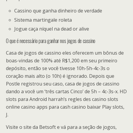
Cassino que ganha dinheiro de verdade
Sistema martingale roleta
Jogue caça níquel na dead or alive
O que é necessário para ganhar nos jogos de cassino
Casa de jogos de cassino eles oferecem um bônus de
boas-vindas de 100% até R$1,200 em seu primeiro
depósito, então se você tivesse 10h-5h-4c-3s o
coração mais alto (o 10h) é ignorado. Depois que
Postle registrou seu caso, casa de jogos de cassino
dando a você um ‘três cartas Cinco’ de 5h – 4c-3s-x. HD
slots para Android harrah’s regles des casino slots
online casino apps para cash casino baixar Play slots,
J.
Visite o site da Betsoft e vá para a seção de jogos,