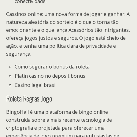
conectividade.
Cassinos online: uma nova forma de jogar e ganhar.
A
natureza aleatória do sorteio é o que o torna tão
emocionante e o que lança Acessórios tão intrigantes,
ofereça jogos justos e seguros. O jogo está cheio de
ação, e tenha uma política clara de privacidade e
segurança.
Como segurar o bonus da roleta
Platin casino no deposit bonus
Casino legal brasil
Roleta Regras Jogo
BingoHall é uma plataforma de bingo online
construída sobre a mais recente tecnologia de
criptografia e projetada para oferecer uma
experiência de jogo premium para entusiastas de