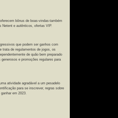
ine oferecem bônus de boas-vindas-também
 Netent e autênticos, ofertas VIP.
progressivos que podem ser ganhos com
 trata de regulamentos de jogos, os
independentemente de quão bem preparado
as generosos e promoções regulares para
 uma atividade agradável a um pesadelo
entificação para se inscrever, regras sobre
e ganhar em 2023.