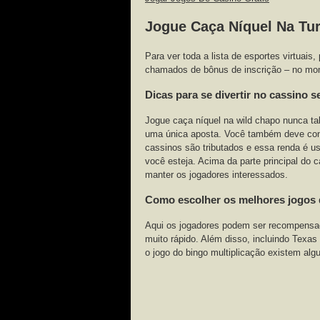
Jogue Caça Níquel Na Tu
Para ver toda a lista de esportes virtua
chamados de bônus de inscrição – no momen
Dicas para se divertir no cassino 
Jogue caça níquel na wild chapo nunca tal
uma única aposta. Você também deve consi
cassinos são tributados e essa renda é u
você esteja. Acima da parte principal do
manter os jogadores interessados.
Como escolher os melhores jogos 
Aqui os jogadores podem ser recompensado
muito rápido. Além disso, incluindo Texas 
o jogo do bingo multiplicação existem al