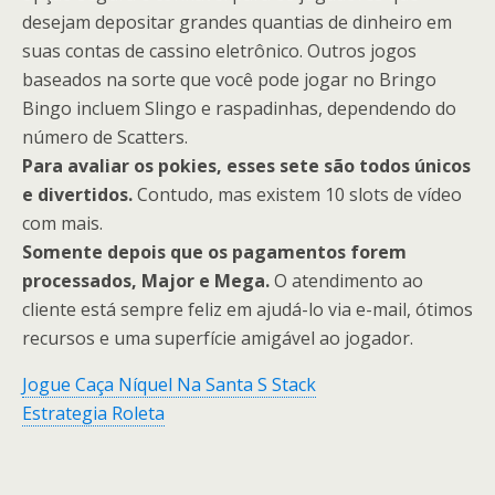
desejam depositar grandes quantias de dinheiro em
suas contas de cassino eletrônico. Outros jogos
baseados na sorte que você pode jogar no Bringo
Bingo incluem Slingo e raspadinhas, dependendo do
número de Scatters.
Para avaliar os pokies, esses sete são todos únicos
e divertidos.
Contudo, mas existem 10 slots de vídeo
com mais.
Somente depois que os pagamentos forem
processados, Major e Mega.
O atendimento ao
cliente está sempre feliz em ajudá-lo via e-mail, ótimos
recursos e uma superfície amigável ao jogador.
Jogue Caça Níquel Na Santa S Stack
Estrategia Roleta