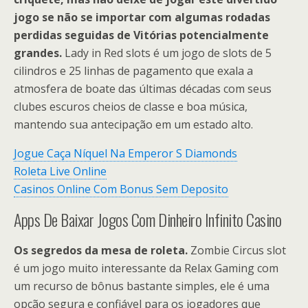
jogo se não se importar com algumas rodadas
perdidas seguidas de Vitórias potencialmente
grandes.
Lady in Red slots é um jogo de slots de 5
cilindros e 25 linhas de pagamento que exala a
atmosfera de boate das últimas décadas com seus
clubes escuros cheios de classe e boa música,
mantendo sua antecipação em um estado alto.
Jogue Caça Níquel Na Emperor S Diamonds
Roleta Live Online
Casinos Online Com Bonus Sem Deposito
Apps De Baixar Jogos Com Dinheiro Infinito Casino
Os segredos da mesa de roleta.
Zombie Circus slot
é um jogo muito interessante da Relax Gaming com
um recurso de bônus bastante simples, ele é uma
opção segura e confiável para os jogadores que