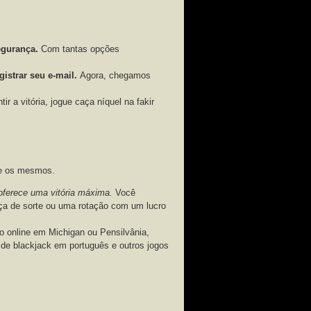
segurança.
Com tantas opções
istrar seu e-mail.
Agora, chegamos
 a vitória, jogue caça níquel na fakir
te os mesmos.
 oferece uma vitória máxima.
Você
lça de sorte ou uma rotação com um lucro
o online em Michigan ou Pensilvânia,
de blackjack em português e outros jogos