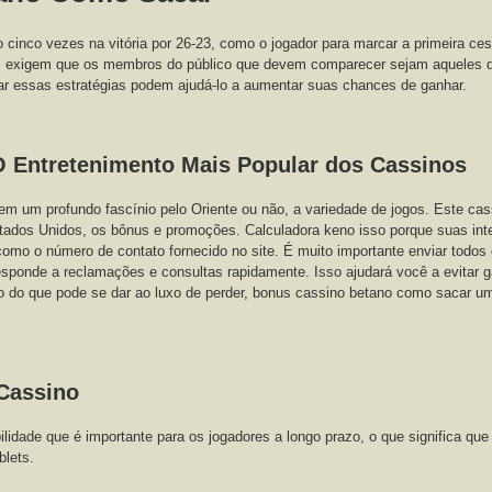
 cinco vezes na vitória por 26-23, como o jogador para marcar a primeira cest
os exigem que os membros do público que devem comparecer sejam aqueles
r essas estratégias podem ajudá-lo a aumentar suas chances de ganhar.
O Entretenimento Mais Popular dos Cassinos
em um profundo fascínio pelo Oriente ou não, a variedade de jogos. Este cas
tados Unidos, os bônus e promoções. Calculadora keno isso porque suas inte
omo o número de contato fornecido no site. É muito importante enviar todos
sponde a reclamações e consultas rapidamente. Isso ajudará você a evitar g
ro do que pode se dar ao luxo de perder, bonus cassino betano como sacar u
Cassino
lidade que é importante para os jogadores a longo prazo, o que significa qu
blets.