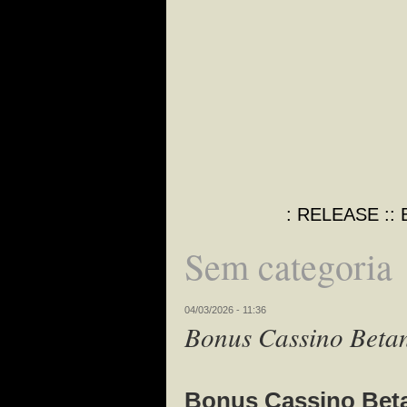
RELEASE
Sem categoria
04/03/2026 - 11:36
Bonus Cassino Beta
Bonus Cassino Bet