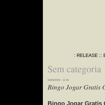
RELEASE
Sem categoria
04/03/2026 - 11:36
Bingo Jogar Gratis 
Bingo Jogar Gratis 