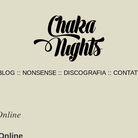
BLOG
NONSENSE
DISCOGRAFIA
CONTA
Online
Online