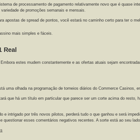
sistema de processamento de pagamento relativamente novo que é quase intei
a variedade de promoções semanais e mensais.
ra apostas de spread de pontos, você estará no caminho certo para ter o me
ssino mais simples e fáceis.
1 Real
 Embora estes mudem constantemente e as ofertas atuais sejam encontradas
stá uma olhada na programação de torneios diários do Commerce Casinos, e
rá que há um título em particular que parece ser um corte acima do resto, 
e intrigado por três novos pilotos, perderá tudo o que ganhou e será impedi
a e questionar esses comentários negativos recentes. A sorte está ao seu la
is