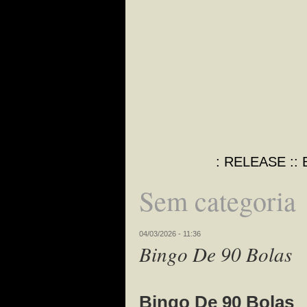
RELEASE
Sem categoria
04/03/2026 - 11:36
Bingo De 90 Bolas
Bingo De 90 Bolas