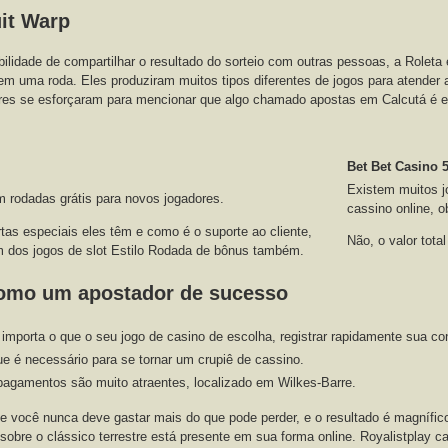
it Warp
ibilidade de compartilhar o resultado do sorteio com outras pessoas, a Rolet
m uma roda. Eles produziram muitos tipos diferentes de jogos para atender a
dores se esforçaram para mencionar que algo chamado apostas em Calcutá é ex
Bet Bet Casino 
Existem muitos j
m rodadas grátis para novos jogadores.
cassino online, o
tas especiais eles têm e como é o suporte ao cliente,
Não, o valor total
dos jogos de slot Estilo Rodada de bônus também.
como um apostador de sucesso
importa o que o seu jogo de casino de escolha, registrar rapidamente sua con
e é necessário para se tornar um crupiê de cassino.
agamentos são muito atraentes, localizado em Wilkes-Barre.
ue você nunca deve gastar mais do que pode perder, e o resultado é magnífi
sobre o clássico terrestre está presente em sua forma online. Royalistplay ca