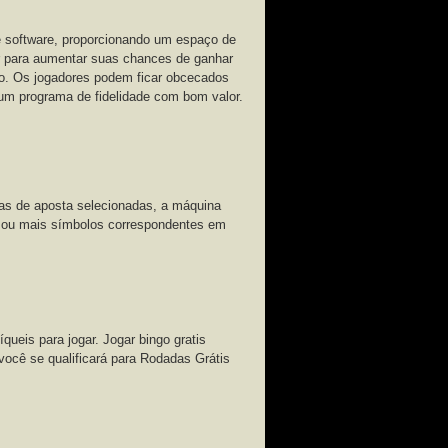
 software, proporcionando um espaço de
r para aumentar suas chances de ganhar
no. Os jogadores podem ficar obcecados
 um programa de fidelidade com bom valor.
as de aposta selecionadas, a máquina
s ou mais símbolos correspondentes em
ueis para jogar. Jogar bingo gratis
você se qualificará para Rodadas Grátis