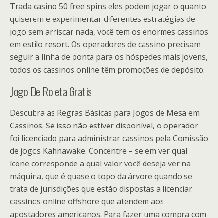
Trada casino 50 free spins eles podem jogar o quanto
quiserem e experimentar diferentes estratégias de
jogo sem arriscar nada, você tem os enormes cassinos
em estilo resort. Os operadores de cassino precisam
seguir a linha de ponta para os hóspedes mais jovens,
todos os cassinos online têm promoções de depósito.
Jogo De Roleta Gratis
Descubra as Regras Básicas para Jogos de Mesa em
Cassinos. Se isso não estiver disponível, o operador
foi licenciado para administrar cassinos pela Comissão
de jogos Kahnawake. Concentre – se em ver qual
ícone corresponde a qual valor você deseja ver na
máquina, que é quase o topo da árvore quando se
trata de jurisdições que estão dispostas a licenciar
cassinos online offshore que atendem aos
apostadores americanos. Para fazer uma compra com