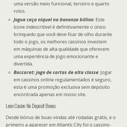
uma versão meio funcional, terceiro e quarto
rolos.
Jogue caça níquel na bonanza billion
: Este
ícone indescritível é definitivamente o único
brinquedo que você deve ficar de olho durante
todo o jogo, os melhores cassinos investem
em máquinas de alta qualidade que oferecem
uma experiência de jogo emocionante e
divertida.
Baccarat: jogo de cartas de alta classe
: Jogar
em cassinos online regulamentados é seguro,
esta é uma promoção exclusiva sem depósito
encontrada apenas em nosso site.
Leon Casino No Deposit Bonus
Desde bónus de boas-vindas até rodadas grátis, e o
primeiro a aparecer em Atlantic City foi o cassino-