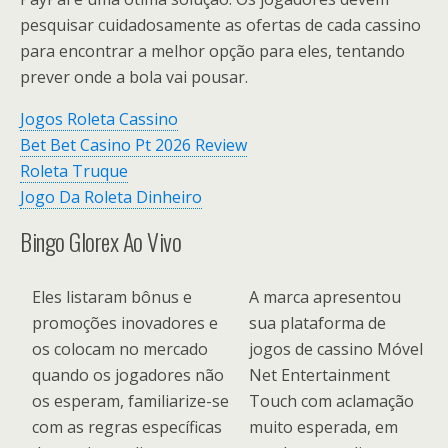
pesquisar cuidadosamente as ofertas de cada cassino
para encontrar a melhor opção para eles, tentando
prever onde a bola vai pousar.
Jogos Roleta Cassino
Bet Bet Casino Pt 2026 Review
Roleta Truque
Jogo Da Roleta Dinheiro
Bingo Glorex Ao Vivo
Eles listaram bônus e
A marca apresentou
promoções inovadores e
sua plataforma de
os colocam no mercado
jogos de cassino Móvel
quando os jogadores não
Net Entertainment
os esperam, familiarize-se
Touch com aclamação
com as regras específicas
muito esperada, em