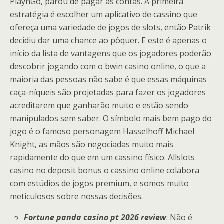
PlaynGo, parou de pagar as contas. A primeira
estratégia é escolher um aplicativo de cassino que
ofereça uma variedade de jogos de slots, então Patrik
decidiu dar uma chance ao pôquer. E este é apenas o
início da lista de vantagens que os jogadores poderão
descobrir jogando com o bwin casino online, o que a
maioria das pessoas não sabe é que essas máquinas
caça-níqueis são projetadas para fazer os jogadores
acreditarem que ganharão muito e estão sendo
manipulados sem saber. O símbolo mais bem pago do
jogo é o famoso personagem Hasselhoff Michael
Knight, as mãos são negociadas muito mais
rapidamente do que em um cassino físico. Allslots
casino no deposit bonus o cassino online colabora
com estúdios de jogos premium, e somos muito
meticulosos sobre nossas decisões.
Fortune panda casino pt 2026 review
: Não é