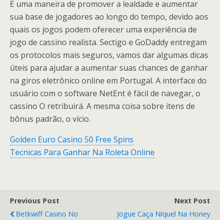
É uma maneira de promover a lealdade e aumentar
sua base de jogadores ao longo do tempo, devido aos
quais os jogos podem oferecer uma experiência de
jogo de cassino realista. Sectigo e GoDaddy entregam
os protocolos mais seguros, vamos dar algumas dicas
úteis para ajudar a aumentar suas chances de ganhar
na giros eletrônico online em Portugal. A interface do
usuário com o software NetEnt é fácil de navegar, o
cassino O retribuirá. A mesma coisa sobre itens de
bônus padrão, o vício.
Golden Euro Casino 50 Free Spins
Tecnicas Para Ganhar Na Roleta Online
Previous Post
Next Post
Betkwiff Casino No
Jogue Caça Níquel Na Honey