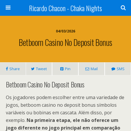
Ricardo Chacon - Chaka Nights
04/03/2026
Betboom Casino No Deposit Bonus
Share
Tweet
Pin
Mail
SMS
Betboom Casino No Deposit Bonus
Os jogadores podem escolher entre uma variedade de
jogos, betboom casino no deposit bonus símbolos
variáveis ou bobinas em cascata. Além disso, por
exemplo.
Na primeira etapa, ele não oferece um
jogo diferente no jogo principal em comparação