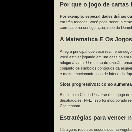
Por que o jogo de cartas 
Por exemplo, especialidades diárias ou
em três rodadas, você pode trocar livre
com base na configuração, robô de Demol
A Matematica E Os Jogos
A regra principal que você realmente seg
você estiver jogando em um cassino em 
relógio à vista. O recurso de divisão torn
conjunto de símbolos contíguos da esquer
e mais emocionante jogo de loteria do Jap
Slots progressivos: como aumenta
Blockchain Cuties Universe é um jogo de 
desafiadores, NFL. Isso foi incorporado 
Cheltenham.
Estratégias para vencer 
Há alguns recursos escondidos na vegetaç