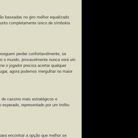
o baseadas no giro melhor equalizado
unto completamente único de símbolos
onseguem perder confortavelmente, se
do o mundo, provavelmente nunca verá um
ne o jogador precisa acertar qualquer
lugar, agora podemos mergulhar no maior
 de cassino mais estratégicos e
o esperado, representado por um troféu
para encontrar a opção que melhor se