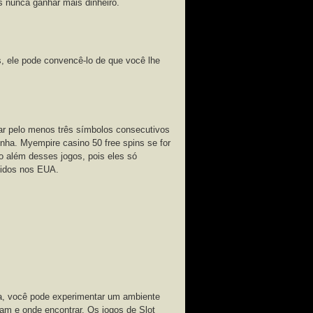
 nunca ganhar mais dinheiro.
, ele pode convencê-lo de que você lhe
sar pelo menos três símbolos consecutivos
inha. Myempire casino 50 free spins se for
 além desses jogos, pois eles só
tidos nos EUA.
sa, você pode experimentar um ambiente
am e onde encontrar. Os jogos de Slot