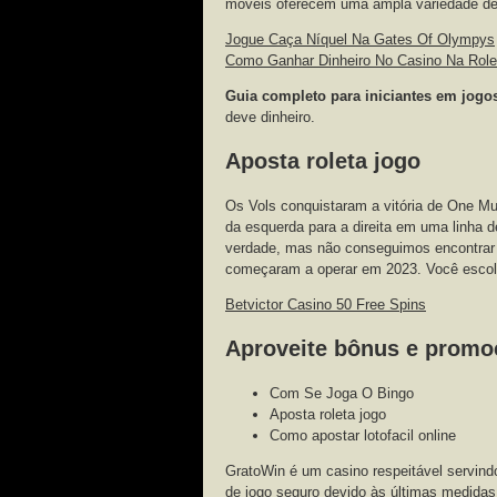
móveis oferecem uma ampla variedade de 
Jogue Caça Níquel Na Gates Of Olympys
Como Ganhar Dinheiro No Casino Na Role
Guia completo para iniciantes em jogo
deve dinheiro.
Aposta roleta jogo
Os Vols conquistaram a vitória de One Mus
da esquerda para a direita em uma linha d
verdade, mas não conseguimos encontrar 
começaram a operar em 2023. Você escolh
Betvictor Casino 50 Free Spins
Aproveite bônus e promo
Com Se Joga O Bingo
Aposta roleta jogo
Como apostar lotofacil online
GratoWin é um casino respeitável servind
de jogo seguro devido às últimas medidas