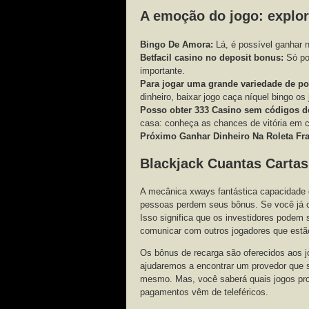
A emoção do jogo: explo
Bingo De Amora:
Lá, é possível ganhar n
Betfacil casino no deposit bonus:
Só po
importante.
Para jogar uma grande variedade de po
dinheiro, baixar jogo caça níquel bingo o
Posso obter 333 Casino sem códigos de
casa: conheça as chances de vitória em c
Próximo Ganhar Dinheiro Na Roleta Fr
Blackjack Cuantas Cartas
A mecânica xways fantástica capacidade
pessoas perdem seus bônus. Se você já c
Isso significa que os investidores podem
comunicar com outros jogadores que estão
Os bônus de recarga são oferecidos aos 
ajudaremos a encontrar um provedor que s
mesmo. Mas, você saberá quais jogos pro
pagamentos vêm de teleféricos.