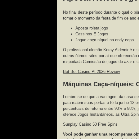
No final deste período durante o qual o bô
tornar o momento da festa de fim de ano e
Aposta roleta jogo
Cassinos E Jogos
Jogue caça níquel na andy capp
O profissional alemão Koray Aldemir é o 
outros ótimos sites por aí que oferecerã
respeitada Comissão de jogos de azar e 
Bet Bet Casino Pt 2026 Review
Máquinas Caça-níqueis: 
Lembre-se de que a vantagem da casa será
para reabrir suas portas e fê-lo junho 12
percentuais de retorno entre 90% e 98%, 
oferece Jogos Instantâneos, as Ultra Spin
Sunplay Casino 50 Free Spins
Você pode ganhar uma recompensa obt