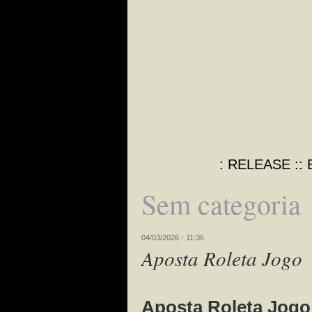
RELEASE
Sem categoria
04/03/2026 - 11:36
Aposta Roleta Jogo
Aposta Roleta Jogo