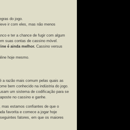
egras do jogo.
deve ir com eles, mas não menos
nco e ter a chance de fugir com algum
o em suas contas de cassino móvel.
ine é ainda melhor.
Cassino versus
nline hoje mesmo.
é a razão mais comum pelas quais as
me bem conhecido na indústria do jogo.
e usam um sistema de codificação para se
 aposte no cassino e ganhe.
o, mas estamos confiantes de que o
da favorita e comece a jogar hoje
seguintes fatores, em que os maiores