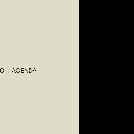
TO
AGENDA