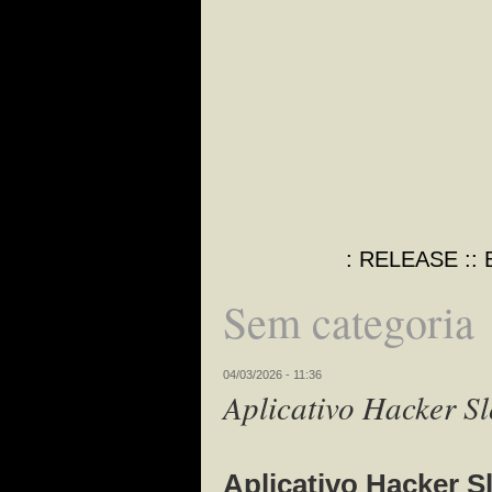
RELEASE
Sem categoria
04/03/2026 - 11:36
Aplicativo Hacker Sl
Aplicativo Hacker S