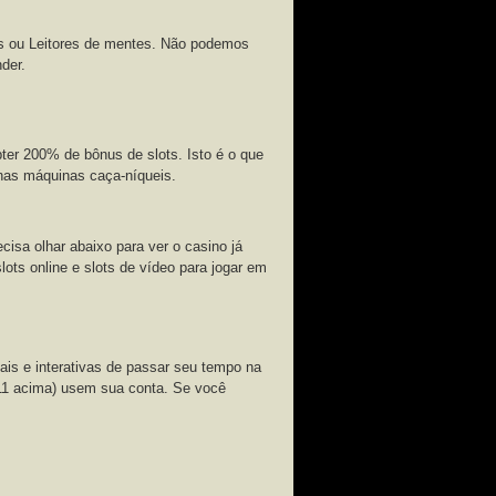
cos ou Leitores de mentes. Não podemos
der.
ter 200% de bônus de slots. Isto é o que
nas máquinas caça-níqueis.
isa olhar abaixo para ver o casino já
ts online e slots de vídeo para jogar em
is e interativas de passar seu tempo na
,11 acima) usem sua conta. Se você