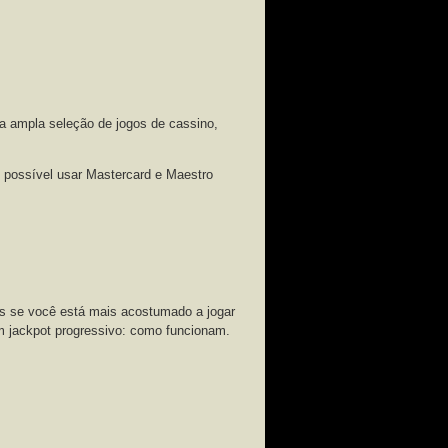
ma ampla seleção de jogos de cassino,
é possível usar Mastercard e Maestro
tis se você está mais acostumado a jogar
 jackpot progressivo: como funcionam.