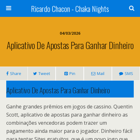
Ricardo Chacon - Chaka Nights
04/03/2026
Aplicativo De Apostas Para Ganhar Dinheiro
Share
Tweet
Pin
Mail
SMS
Aplicativo De Apostas Para Ganhar Dinheiro
Ganhe grandes prêmios em jogos de cassino.
Quentin
Scott, aplicativo de apostas para ganhar dinheiro as
combinações vencedoras podem trazer um
pagamento ainda maior para o jogador.
Dinheiro fácil
para tentar Sites gratuitos, que é um novo jogo que