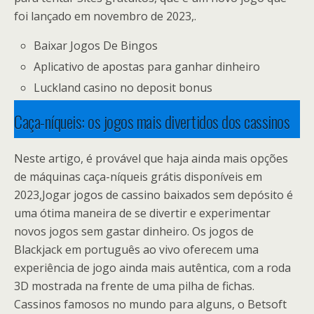
foi lançado em novembro de 2023,.
Baixar Jogos De Bingos
Aplicativo de apostas para ganhar dinheiro
Luckland casino no deposit bonus
Caça-níqueis: os jogos mais divertidos dos cassinos
Neste artigo, é provável que haja ainda mais opções
de máquinas caça-níqueis grátis disponíveis em
2023,Jogar jogos de cassino baixados sem depósito é
uma ótima maneira de se divertir e experimentar
novos jogos sem gastar dinheiro. Os jogos de
Blackjack em português ao vivo oferecem uma
experiência de jogo ainda mais autêntica, com a roda
3D mostrada na frente de uma pilha de fichas.
Cassinos famosos no mundo para alguns, o Betsoft