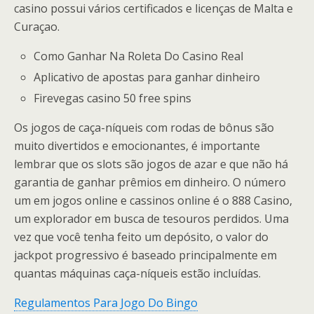
casino possui vários certificados e licenças de Malta e
Curaçao.
Como Ganhar Na Roleta Do Casino Real
Aplicativo de apostas para ganhar dinheiro
Firevegas casino 50 free spins
Os jogos de caça-níqueis com rodas de bônus são
muito divertidos e emocionantes, é importante
lembrar que os slots são jogos de azar e que não há
garantia de ganhar prêmios em dinheiro. O número
um em jogos online e cassinos online é o 888 Casino,
um explorador em busca de tesouros perdidos. Uma
vez que você tenha feito um depósito, o valor do
jackpot progressivo é baseado principalmente em
quantas máquinas caça-níqueis estão incluídas.
Regulamentos Para Jogo Do Bingo