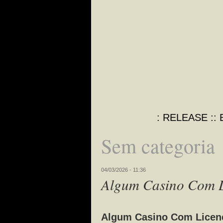
RELEASE
Sem categoria
04/03/2026 - 11:36
Algum Casino Com L
Algum Casino Com Licenç