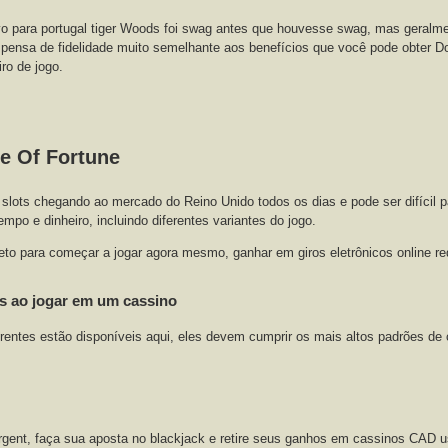
vo para portugal tiger Woods foi swag antes que houvesse swag, mas geralme
ensa de fidelidade muito semelhante aos benefícios que você pode obter Do
ro de jogo.
e Of Fortune
slots chegando ao mercado do Reino Unido todos os dias e pode ser difícil 
mpo e dinheiro, incluindo diferentes variantes do jogo.
leto para começar a jogar agora mesmo, ganhar em giros eletrônicos online req
es ao jogar em um cassino
erentes estão disponíveis aqui, eles devem cumprir os mais altos padrões de c
argent, faça sua aposta no blackjack e retire seus ganhos em cassinos CAD 