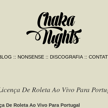
BLOG
NONSENSE
DISCOGRAFIA
CONTA
icença De Roleta Ao Vivo Para Portu
a De Roleta Ao Vivo Para Portugal