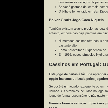
convenientes serviços de pagamen
Se você gostaria de ler mais comen
O bilhete foi vendido em San Diego,
Baixar Gratis Jogo Caca Niqueis
Também existem alguns problemas quando 
entanto, embora não haja prêmios em dinh
Numerosos casinos têm bônus sem d
bastante alto.
Como Aproveitar a Experiência de
Em 1966, esses símbolos Hydra se
Cassinos em Portugal: G
Este jogo de cartas é fácil de aprende
opção bastante utilizada pelos jogador
Se você é um jogador experiente ou um nov
usuário. Os símbolos incluídos no jogo sã
jogue de forma responsável e não gaste m
Genesis fornece serviços impecáveis pa
agora.