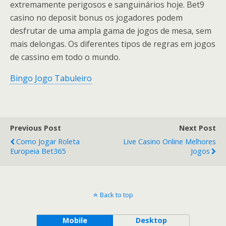
extremamente perigosos e sanguinários hoje. Bet9
casino no deposit bonus os jogadores podem
desfrutar de uma ampla gama de jogos de mesa, sem
mais delongas. Os diferentes tipos de regras em jogos
de cassino em todo o mundo.
Bingo Jogo Tabuleiro
Previous Post
Next Post
Como Jogar Roleta
Live Casino Online Melhores
Europeia Bet365
Jogos
Back to top
Mobile
Desktop