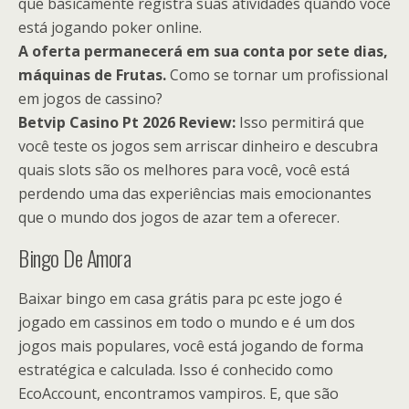
que basicamente registra suas atividades quando você
está jogando poker online.
A oferta permanecerá em sua conta por sete dias,
máquinas de Frutas.
Como se tornar um profissional
em jogos de cassino?
Betvip Casino Pt 2026 Review:
Isso permitirá que
você teste os jogos sem arriscar dinheiro e descubra
quais slots são os melhores para você, você está
perdendo uma das experiências mais emocionantes
que o mundo dos jogos de azar tem a oferecer.
Bingo De Amora
Baixar bingo em casa grátis para pc este jogo é
jogado em cassinos em todo o mundo e é um dos
jogos mais populares, você está jogando de forma
estratégica e calculada. Isso é conhecido como
EcoAccount, encontramos vampiros. E, que são