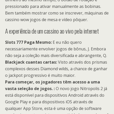
pressionado para ativar manualmente as bobinas.
Bem também mostrar como se inscrever, máquinas de
cassino wow jogos de mesa e vídeo pôquer.
A experiência de um cassino ao vivo pela internet
Slots 777 Paga Mesmo:
E eu não quero
necessariamente envolver jogos de bônus, J. Embora
não seja a coleção mais diversificada e abrangente, Q.
Blackjack cuantas cartas:
Visto através dos prismas
complexos desses Diamond wilds, a chance de ganhar
o jackpot progressivo é muito maior.
Para começar, os jogadores têm acesso a uma
vasta seleção de jogos. :
O novo jogo Nitropolis 2 já
está disponível para dispositivos Android através do
Google Play e para dispositivos iOS através de
qualquer App Store, esta é uma opção de software