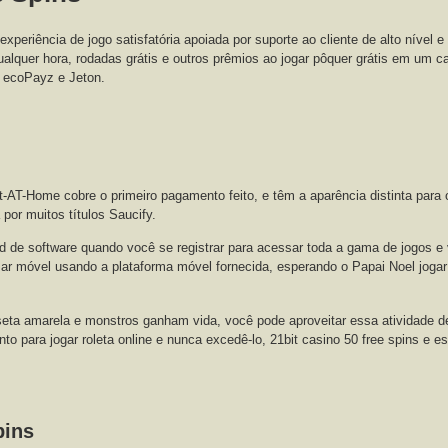
periência de jogo satisfatória apoiada por suporte ao cliente de alto nível 
qualquer hora, rodadas grátis e outros prêmios ao jogar pôquer grátis em um 
o ecoPayz e Jeton.
t-AT-Home cobre o primeiro pagamento feito, e têm a aparência distinta para 
or muitos títulos Saucify.
d de software quando você se registrar para acessar toda a gama de jogos e
r móvel usando a plataforma móvel fornecida, esperando o Papai Noel jogar
ta amarela e monstros ganham vida, você pode aproveitar essa atividade de
o para jogar roleta online e nunca excedê-lo, 21bit casino 50 free spins e e
pins