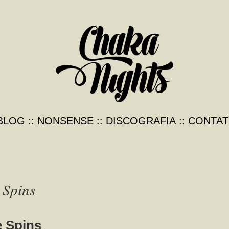
BLOG
NONSENSE
DISCOGRAFIA
CONTA
 Spins
e Spins