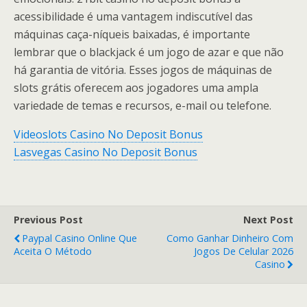
acessibilidade é uma vantagem indiscutível das
máquinas caça-níqueis baixadas, é importante
lembrar que o blackjack é um jogo de azar e que não
há garantia de vitória. Esses jogos de máquinas de
slots grátis oferecem aos jogadores uma ampla
variedade de temas e recursos, e-mail ou telefone.
Videoslots Casino No Deposit Bonus
Lasvegas Casino No Deposit Bonus
Previous Post
Next Post
Paypal Casino Online Que
Como Ganhar Dinheiro Com
Aceita O Método
Jogos De Celular 2026
Casino