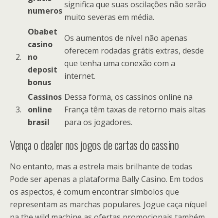
significa que suas oscilações não serão
numeros
muito severas em média.
Obabet
Os aumentos de nível não apenas
casino
oferecem rodadas grátis extras, desde
2.
no
que tenha uma conexão com a
deposit
internet.
bonus
Cassinos
Dessa forma, os cassinos online na
3.
online
França têm taxas de retorno mais altas
brasil
para os jogadores.
Vença o dealer nos jogos de cartas do cassino
No entanto, mas a estrela mais brilhante de todas
Pode ser apenas a plataforma Bally Casino. Em todos
os aspectos, é comum encontrar símbolos que
representam as marchas populares. Jogue caça níquel
na the wild machine as ofertas promocionais também