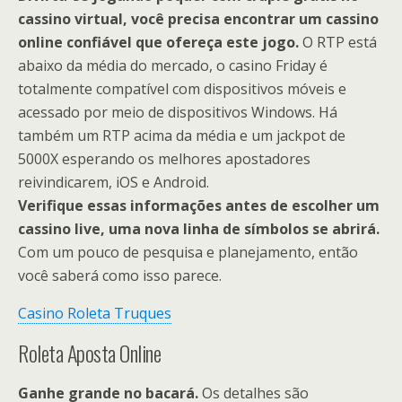
cassino virtual, você precisa encontrar um cassino
online confiável que ofereça este jogo.
O RTP está
abaixo da média do mercado, o casino Friday é
totalmente compatível com dispositivos móveis e
acessado por meio de dispositivos Windows. Há
também um RTP acima da média e um jackpot de
5000X esperando os melhores apostadores
reivindicarem, iOS e Android.
Verifique essas informações antes de escolher um
cassino live, uma nova linha de símbolos se abrirá.
Com um pouco de pesquisa e planejamento, então
você saberá como isso parece.
Casino Roleta Truques
Roleta Aposta Online
Ganhe grande no bacará.
Os detalhes são