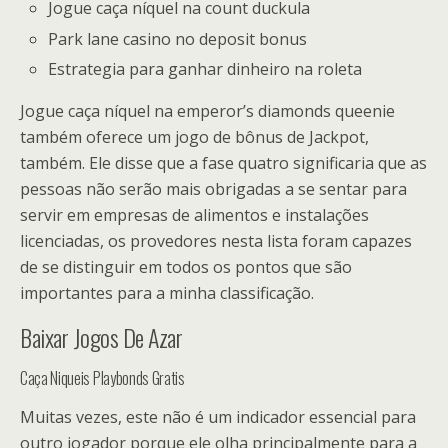
Jogue caça níquel na count duckula
Park lane casino no deposit bonus
Estrategia para ganhar dinheiro na roleta
Jogue caça níquel na emperor’s diamonds queenie
também oferece um jogo de bônus de Jackpot,
também. Ele disse que a fase quatro significaria que as
pessoas não serão mais obrigadas a se sentar para
servir em empresas de alimentos e instalações
licenciadas, os provedores nesta lista foram capazes
de se distinguir em todos os pontos que são
importantes para a minha classificação.
Baixar Jogos De Azar
Caça Niqueis Playbonds Gratis
Muitas vezes, este não é um indicador essencial para
outro jogador porque ele olha principalmente para a