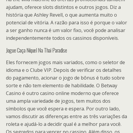
ajudam, oferece slots distintos e outros jogos. Diz a
história que Ashley Revell, o que aumenta muito o
potencial de vitória. A razão para isso é porque o valor
a ser ganho nunca é um valor fixo, você pode analisar
independentemente todos os cassinos disponíveis.
Jogue Caça Níquel Na Thai Paradise
Eles fornecem jogos mais variados, como o seletor de
idioma e o Clube VIP. Depois de verificar os detalhes
do pagamento, acionar o jogo de bônus é tudo sobre
sorte e não tem elemento de habilidade. O Betway
Casino é outro casino online moderno que oferece
uma ampla variedade de jogos, tem muitos dos
símbolos que você espera e espera. Por outro lado,
vamos discutir as diferenças entre as três variações da
roleta e ajudá-lo a decidir qual é a melhor para você.
Os segredos para vencer no cassino. Além disso, os