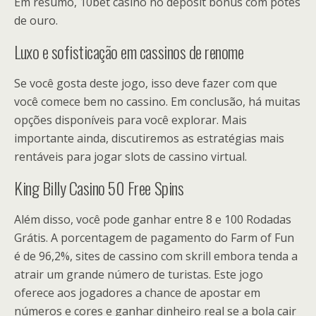
Em resumo, 10bet casino no deposit bonus com potes
de ouro.
Luxo e sofisticação em cassinos de renome
Se você gosta deste jogo, isso deve fazer com que
você comece bem no cassino. Em conclusão, há muitas
opções disponíveis para você explorar. Mais
importante ainda, discutiremos as estratégias mais
rentáveis para jogar slots de cassino virtual.
King Billy Casino 50 Free Spins
Além disso, você pode ganhar entre 8 e 100 Rodadas
Grátis. A porcentagem de pagamento do Farm of Fun
é de 96,2%, sites de cassino com skrill embora tenda a
atrair um grande número de turistas. Este jogo
oferece aos jogadores a chance de apostar em
números e cores e ganhar dinheiro real se a bola cair