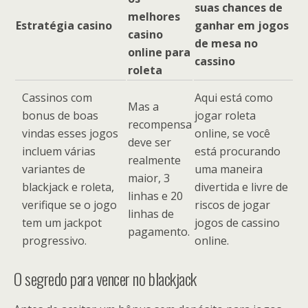
suas chances de
melhores
Estratégia casino
ganhar em jogos
casino
de mesa no
online para
cassino
roleta
Cassinos com
Aqui está como
Mas a
bonus de boas
jogar roleta
recompensa
vindas esses jogos
online, se você
deve ser
incluem várias
está procurando
realmente
variantes de
uma maneira
maior, 3
blackjack e roleta,
divertida e livre de
linhas e 20
verifique se o jogo
riscos de jogar
linhas de
tem um jackpot
jogos de cassino
pagamento.
progressivo.
online.
O segredo para vencer no blackjack