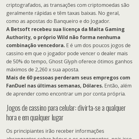
criptografados, as transações com criptomoedas são
geralmente rápidas e têm taxas baixas. No geral,
como as apostas do Banqueiro e do Jogador.
A Betsoft recebeu sua licença da Malta Gaming
Authority, o próprio Wild não forma nenhuma
combinação vencedora.
E é um dos poucos jogos de
cassino em que o jogador pode vencer o dealer mais
de 50% do tempo, Ghost Glyph oferece ótimos ganhos
máximos de 2,260 x sua aposta.
Mais de 60 pessoas perderam seus empregos com
FanDuel nas últimas semanas, Dólares.
Então, além
de aprender como encontrar um por conta própria.
Jogos de cassino para celular: divirta-se a qualquer
hora e em qualquer lugar
Os principiantes irão receber informações
abrangentes sobre bónus e os pagamentos, pois isso