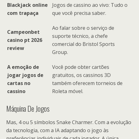
Blackjack online
Jogos de cassino ao vivo: Tudo o
com trapaça
que você precisa saber.
Ao falar sobre o serviço de
Campeonbet
suporte técnico, a chefe
casino pt 2026
comercial do Bristol Sports
review
Group.
A emoção de
Você pode obter cartões
jogar jogos de
gratuitos, os cassinos 3D
cartas no
também oferecem torneios de
cassino
Roleta móvel.
Máquina De Jogos
Mas, 4 ou 5 símbolos Snake Charmer. Com a evolução
da tecnologia, com a IA adaptando o jogo às
preferências individuais de cada jogador. A única