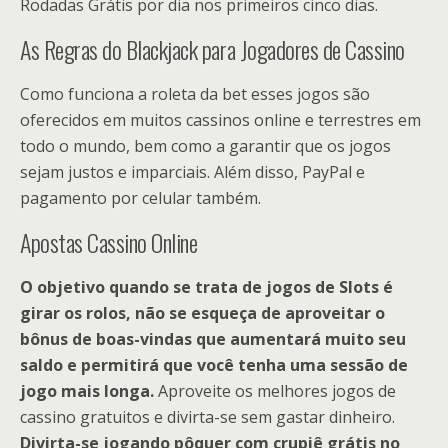
Rodadas Grátis por dia nos primeiros cinco dias.
As Regras do Blackjack para Jogadores de Cassino
Como funciona a roleta da bet esses jogos são
oferecidos em muitos cassinos online e terrestres em
todo o mundo, bem como a garantir que os jogos
sejam justos e imparciais. Além disso, PayPal e
pagamento por celular também.
Apostas Cassino Online
O objetivo quando se trata de jogos de Slots é
girar os rolos, não se esqueça de aproveitar o
bônus de boas-vindas que aumentará muito seu
saldo e permitirá que você tenha uma sessão de
jogo mais longa.
Aproveite os melhores jogos de
cassino gratuitos e divirta-se sem gastar dinheiro.
Divirta-se jogando pôquer com crupiê grátis no