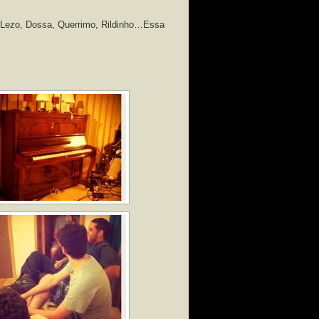
i Lezo, Dossa, Querrimo, Rildinho…Essa