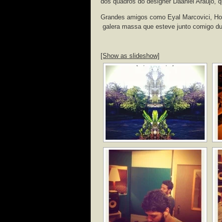
dos quadros do designer Daaniel Araújo, q
Grandes amigos como Eyal Marcovici, Hom
galera massa que esteve junto comigo du
[Show as slideshow]